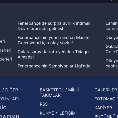
Fenerbahçe'de sürpriz ayrılık ihtimali!
Lamin
Devre arasında gelmişti
sonras
Fenerbahçe'nin yeni transferi Mason
Dünya
eri
Greenwood için olay sözler!
Galata
erleri
Galatasaray'da rota yeniden Thiago
Cole P
Almada!
berleri
Dünya 
Fenerbahçe'nin Şampiyonlar Ligi'nde
cephe
muhtemel rakibi belli oldu! Gornik
2026 
Zabrze'yi elerlerse...
şampi
İspanya-Arjantin finalinin ardından dış
Herna
 / DİĞER
BASKETBOL / MİLLİ
GALERİLER
basından gündem olan manşetler!
ekiple
TAKIMLAR
OYUNLARI
FOTOMAÇ 
Beşiktaş'ın UEFA Avrupa Ligi'nde 3. Ön
oldu
RSS
Eleme Turu muhtemel rakipleri belli oldu!
LİG
KARİYER
KÜNYE / İLETİŞİM
R & PUAN
BUGÜNKÜ 