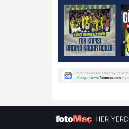
Son dakika Galatasaray haberle
Google News
fotomac.com.tr
'ye
HER YERD