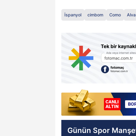
İspanyol
cimbom
Como
Alva
Günün Spor Manşet