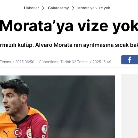
Haberler
Galatasaray
Morata’ya vize yok
Morata’ya vize yo
ırmızılı kulüp, Alvaro Morata'nın ayrılmasına sıcak ba
02 Temmuz 2025 06:50
Güncelleme Tarihi: 02 Temmuz 2025 15:49