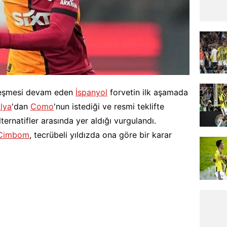
zleşmesi devam eden
İspanyol
forvetin ilk aşamada
alya
'dan
Como
'nun istediği ve resmi teklifte
ernatifler arasında yer aldığı vurgulandı.
Cimbom
, tecrübeli yıldızda ona göre bir karar