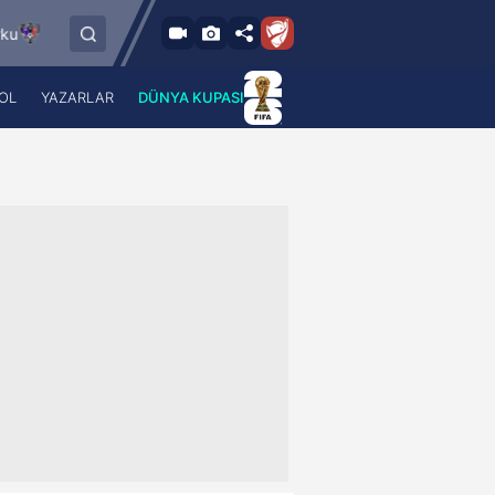
6.8.2026 - Per
6.8.2026 - Per
FC Vaduz
Jagiellonia Bialystok
18:00
19:00
OL
YAZARLAR
DÜNYA KUPASI
 Haber
A Haber Radyo
 Spor
A Spor Radyo
TV
A News Radio
2TV
Radyo Turkuvaz
para
Turkuvaz Romantik
Turkuvaz Efsane
Vav Tv
Radyo Soft
Radyo Energy
Turkuvaz Anadolu