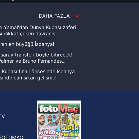
DAHA FAZLA
e Yamal'dan Dünya Kupası zaferi
ı dikkat çeken davranış
nın en büyüğü İspanya!
saray transferi böyle bitirecek!
almer ve Bruno Fernandes...
Kupası finali öncesinde İspanya
sinde can sıkan gelişme!
FIFA Dünya Kupası'nı kazanana
yonluk yüzüğü verilecek
n Crespo, Meksika Ligi
rinden Atlas'ın yeni teknik direktörü
TV
FOTOMAÇ