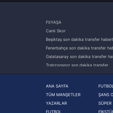
FitYAŞA
Canlı Skor
Beşiktaş son dakika transfer haberl
Fenerbahçe son dakika transfer hab
Galatasaray son dakika transfer ha
Trabzonspor son dakika transfer
haberleri
Trendyol Süper Lig haberleri
ANA SAYFA
FUTBOL
Ziraat Türkiye Kupası haberleri
TÜM MANŞETLER
ŞANS 
UEFA Şampiyonlar Ligi haberleri
YAZARLAR
SÜPER 
UEFA Avrupa Ligi haberleri
FUTBOL
FİKSTÜ
UEFA Konferans Ligi haberleri