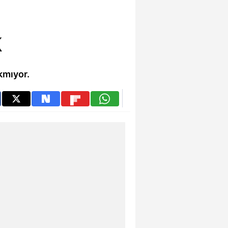
k
kmıyor.