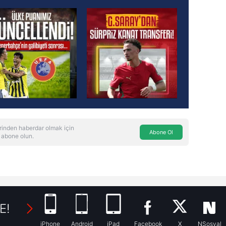
rinden haberdar olmak için
Abone Ol
 abone olun.
E!
iPhone
Android
iPad
Facebook
X
NSosyal