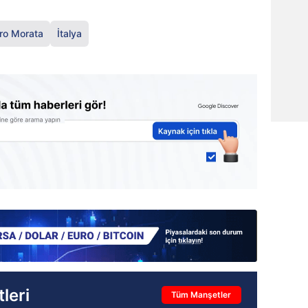
ro Morata
İtalya
leri
Tüm Manşetler