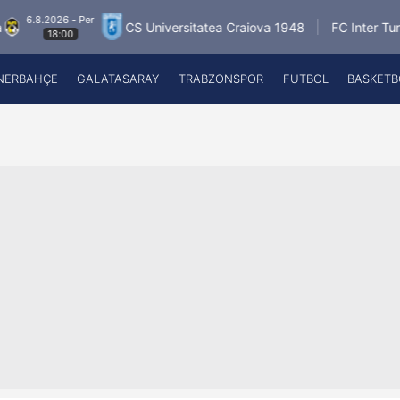
.2026 - Per
CS Universitatea Craiova 1948
FC Inter Turku
18:00
NERBAHÇE
GALATASARAY
TRABZONSPOR
FUTBOL
BASKETB
Beşiktaş
A
Fenerbahçe
A
Galatasaray
A
Trabzonspor
A
Futbol
A
Basketbol
Ziraat Türkiye Kupası
DİZİ
Diğer Sporlar