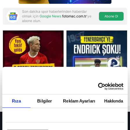
Son dakika spor haberlerinden haberdar
olmak için
Google News
fotomac.com.tr
'ye
Abone Ol
abone olun.
Reddet
Rıza
Bilgiler
Reklam Ayarları
Hakkında
HER YERDE!