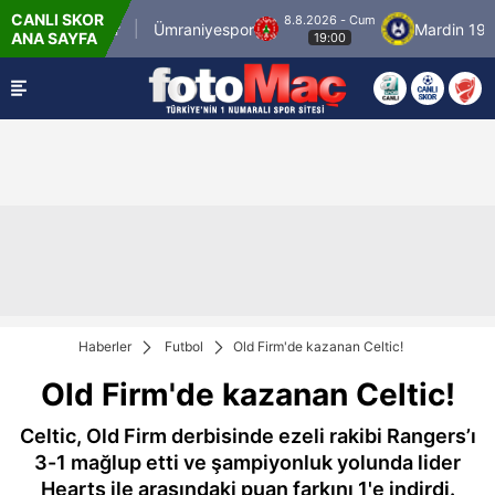
CANLI SKOR
8.8.2026 - Cum
İstanbulspor
Ümraniyespor
Mardin 1969 
ANA SAYFA
19:00
Haberler
Futbol
Old Firm'de kazanan Celtic!
Old Firm'de kazanan Celtic!
Celtic, Old Firm derbisinde ezeli rakibi Rangers’ı
3-1 mağlup etti ve şampiyonluk yolunda lider
Hearts ile arasındaki puan farkını 1'e indirdi.