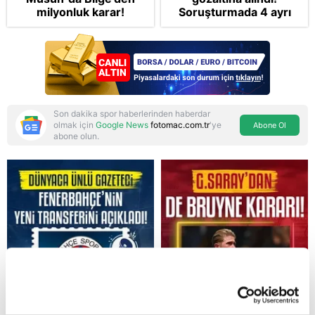
milyonluk karar!
Soruşturmada 4 ayrı
suçlama var
Son dakika spor haberlerinden haberdar
olmak için
Google News
fotomac.com.tr
'ye
Abone Ol
abone olun.
Reddet