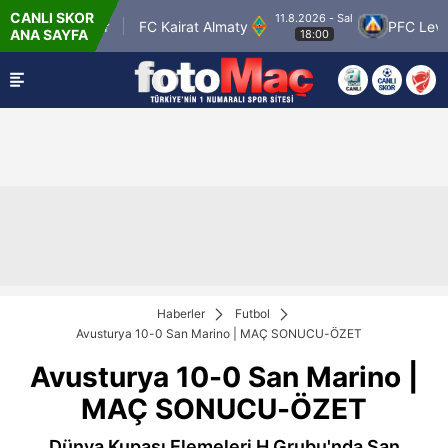
CANLI SKOR
11.8.2026 - Sal
n Petrolspor
FC Kairat Almaty
PFC Levski S
ANA SAYFA
18:00
Haberler
Futbol
Avusturya 10-0 San Marino | MAÇ SONUCU-ÖZET
Avusturya 10-0 San Marino |
MAÇ SONUCU-ÖZET
Dünya Kupası Elemeleri H Grubu'nda San