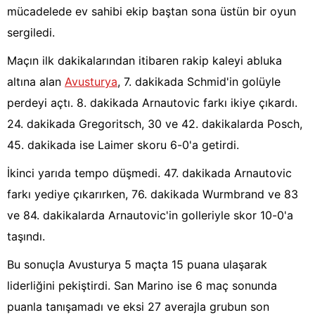
mücadelede ev sahibi ekip baştan sona üstün bir oyun
sergiledi.
Maçın ilk dakikalarından itibaren rakip kaleyi abluka
altına alan
Avusturya
, 7. dakikada Schmid'in golüyle
perdeyi açtı. 8. dakikada Arnautovic farkı ikiye çıkardı.
24. dakikada Gregoritsch, 30 ve 42. dakikalarda Posch,
45. dakikada ise Laimer skoru 6-0'a getirdi.
İkinci yarıda tempo düşmedi. 47. dakikada Arnautovic
farkı yediye çıkarırken, 76. dakikada Wurmbrand ve 83
ve 84. dakikalarda Arnautovic'in golleriyle skor 10-0'a
taşındı.
Bu sonuçla Avusturya 5 maçta 15 puana ulaşarak
liderliğini pekiştirdi. San Marino ise 6 maç sonunda
puanla tanışamadı ve eksi 27 averajla grubun son