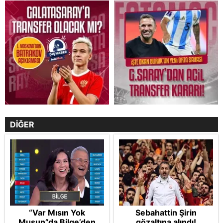
DİĞER
“Var Mısın Yok
Sebahattin Şirin
Musun”da Bilge’den
gözaltına alındı!