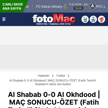
CANLI SKOR
11.8.2026 - Sal
man Petrolspor
FC Kairat Almaty
PFC Levski
ANA SAYFA
18:00
Haberler
Futbol
Al Shabab 0-0 Al Okhdood | MAÇ SONUCU-ÖZET (Fatih Terim'li
Shabab'ın serisi son buldu)
Al Shabab 0-0 Al Okhdood |
MAÇ SONUCU-ÖZET (Fatih