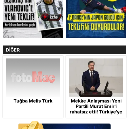
DİĞER
Tuğba Melis Türk
Mekke Anlaşması Yeni
Partili Murat Emir'i
rahatsız etti! Türkiye'ye
"paralı muhafız" rolü
biçti