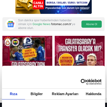
Son dakika spor haberlerinden haberdar
olmak için
Google News
fotomac.com.tr
'ye
Abone Ol
abone olun.
Reddet
Rıza
Bilgiler
Reklam Ayarları
Hakkında