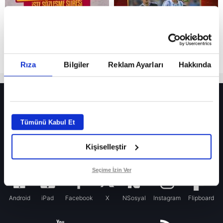
Rıza
Bilgiler
Reklam Ayarları
Hakkında
HER YERDE!
Fenerbahçe’de sürpriz ayrılık ihtimali! Devre arasında gelmişti
Tümünü Kabul Et
Fenerbahçe’nin yeni transferi Mason Greenwood için olay sözler!
Kişiselleştir
Galatasaray’da rota yeniden Thiago Almada!
iPhone
Seçime İzin Ver
Android
iPad
Facebook
X
NSosyal
Instagram
Flipboard