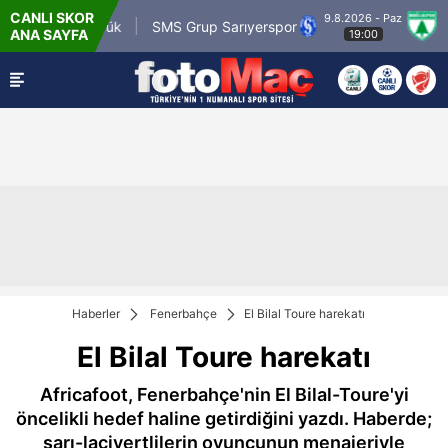
CANLI SKOR
9.8.2026 - Paz
m.tr Karagümrük
SMS Grup Sarıyerspor
Muğl
ANA SAYFA
19:00
Haberler
Fenerbahçe
El Bilal Toure harekatı
El Bilal Toure harekatı
Africafoot, Fenerbahçe'nin El Bilal-Toure'yi
öncelikli hedef haline getirdiğini yazdı. Haberde;
sarı-lacivertlilerin oyuncunun menajeriyle