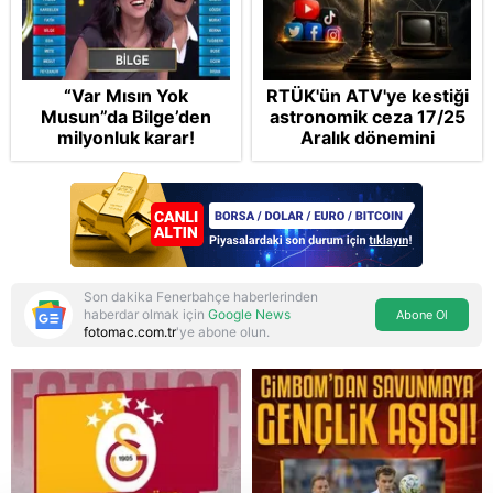
“Var Mısın Yok
RTÜK'ün ATV'ye kestiği
Musun”da Bilge’den
astronomik ceza 17/25
milyonluk karar!
Aralık dönemini
anımsattı! Milli yayınlara
"yaptırım" kıskacı:
Turkuvaz Medya neden
hedefte?
Son dakika Fenerbahçe haberlerinden
haberdar olmak için
Google News
Abone Ol
fotomac.com.tr
'ye abone olun.
Reddet