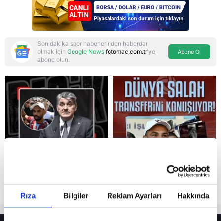
Son dakika spor haberlerinden haberdar
olmak için
Google News
fotomac.com.tr
'ye
Abone Ol
abone olun.
Reddet
Rıza
Bilgiler
Reklam Ayarları
Hakkında