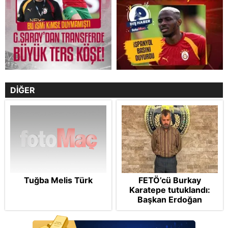
DİĞER
Tuğba Melis Türk
FETÖ’cü Burkay
Karatepe tutuklandı:
Başkan Erdoğan
şikayetçi oldu! 5 suçtan
dava talebi