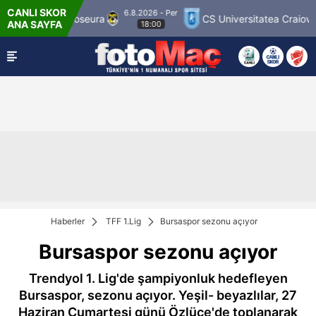
CANLI SKOR
6.8.2026 - Per
Kuopion Palloseura
CS Universitatea Craiova 19
ANA SAYFA
18:00
Haberler
TFF 1.Lig
Bursaspor sezonu açıyor
Bursaspor sezonu açıyor
Trendyol 1. Lig'de şampiyonluk hedefleyen
Bursaspor, sezonu açıyor. Yeşil- beyazlılar, 27
Haziran Cumartesi günü Özlüce'de toplanarak