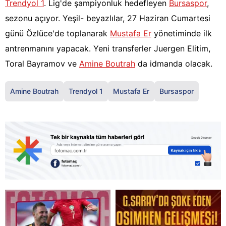
Trendyol 1
. Lig'de şampiyonluk hedefleyen
Bursaspor
,
sezonu açıyor. Yeşil- beyazlılar, 27 Haziran Cumartesi
günü Özlüce'de toplanarak
Mustafa Er
yönetiminde ilk
antrenmanını yapacak. Yeni transferler Juergen Elitim,
Toral Bayramov ve
Amine Boutrah
da idmanda olacak.
Amine Boutrah
Trendyol 1
Mustafa Er
Bursaspor