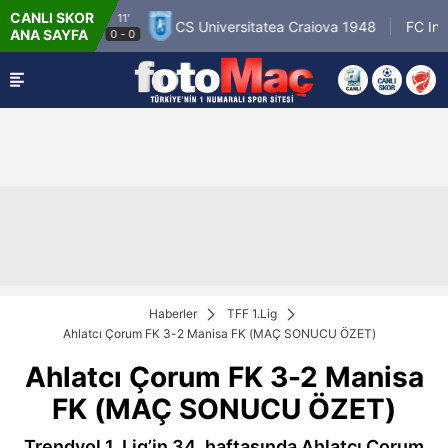
CANLI SKOR
11'
lloseura
CS Universitatea Craiova 1948
FC Inter T
ANA SAYFA
0
-
0
Haberler
TFF 1.Lig
Ahlatcı Çorum FK 3-2 Manisa FK (MAÇ SONUCU ÖZET)
Ahlatcı Çorum FK 3-2 Manisa
FK (MAÇ SONUCU ÖZET)
Trendyol 1. Lig’in 34. haftasında Ahlatcı Çorum