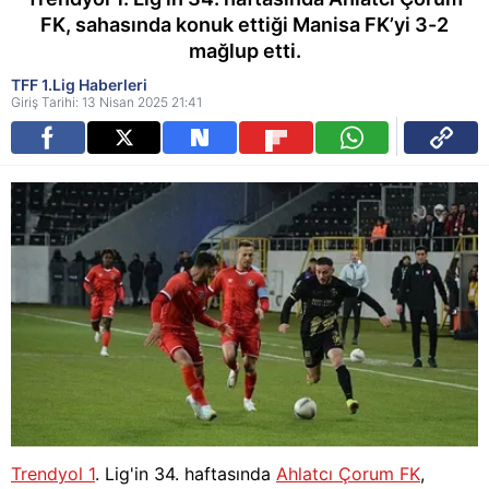
FK, sahasında konuk ettiği Manisa FK’yi 3-2
mağlup etti.
TFF 1.Lig Haberleri
Giriş Tarihi: 13 Nisan 2025 21:41
Trendyol 1
. Lig'in 34. haftasında
Ahlatcı Çorum FK
,