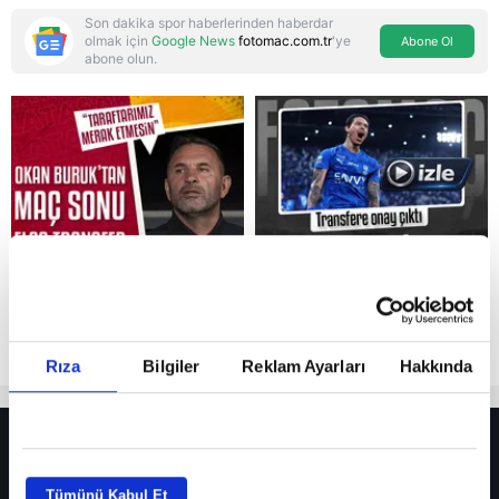
Son dakika spor haberlerinden haberdar
olmak için
Google News
fotomac.com.tr
'ye
Abone Ol
abone olun.
Reddet
Rıza
Bilgiler
Reklam Ayarları
Hakkında
HER YERDE!
Fenerbahçe’de sürpriz ayrılık ihtimali! Devre arasında gelmişti
Tümünü Kabul Et