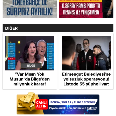
DİĞER
“Var Mısın Yok
Etimesgut Belediyesi'ne
Musun”da Bilge’den
yolsuzluk operasyonu!
milyonluk karar!
Listede 55 şüpheli var:
CHP'li Erdal
Beşikçioğlu'na
tutuklama talebi