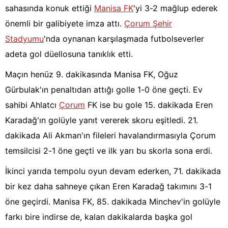
sahasında konuk ettiği
Manisa FK
'yi 3-2 mağlup ederek
önemli bir galibiyete imza attı.
Çorum Şehir
Stadyumu
'nda oynanan karşılaşmada futbolseverler
adeta gol düellosuna tanıklık etti.
Maçın henüz 9. dakikasında Manisa FK, Oğuz
Gürbulak'ın penaltıdan attığı golle 1-0 öne geçti. Ev
sahibi Ahlatcı
Çorum
FK ise bu gole 15. dakikada Eren
Karadağ'ın golüyle yanıt vererek skoru eşitledi. 21.
dakikada Ali Akman'ın fileleri havalandırmasıyla Çorum
temsilcisi 2-1 öne geçti ve ilk yarı bu skorla sona erdi.
İkinci yarıda tempolu oyun devam ederken, 71. dakikada
bir kez daha sahneye çıkan Eren Karadağ takımını 3-1
öne geçirdi. Manisa FK, 85. dakikada Minchev'in golüyle
farkı bire indirse de, kalan dakikalarda başka gol