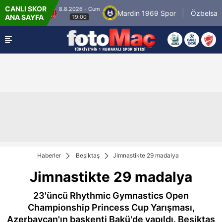
CANLI SKOR
8.8.2026 - Cum
raniyespor
Mardin 1969 Spor
Özbelsan Si
ANA SAYFA
19:00
Haberler
Beşiktaş
Jimnastikte 29 madalya
Jimnastikte 29 madalya
23'üncü Rhythmic Gymnastics Open
Championship Princess Cup Yarışması,
Azerbaycan'ın başkenti Bakü'de yapıldı. Beşiktaş