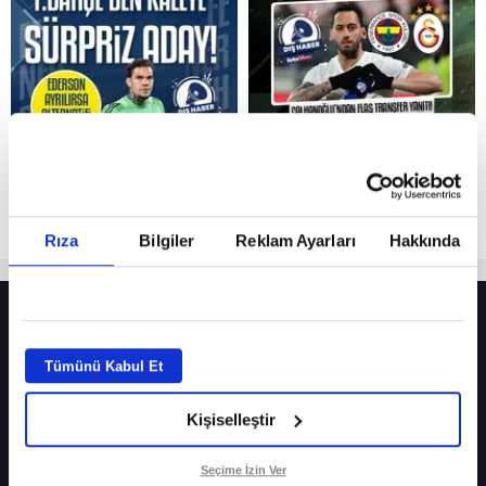
Reddet
Rıza
Bilgiler
Reklam Ayarları
Hakkında
HER YERDE!
Fenerbahçe’de sürpriz ayrılık ihtimali! Devre arasında gelmişti
Tümünü Kabul Et
Fenerbahçe’nin yeni transferi Mason Greenwood için olay sözler!
Kişiselleştir
Galatasaray’da rota yeniden Thiago Almada!
iPhone
Seçime İzin Ver