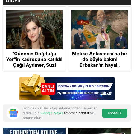
DİĞER
"Güneşin Doğduğu
Mekke Anlaşması'na bir
Yer"in kadrosuna katıldı!
de böyle bakın!
Çağıl Aydıner, Suzi
Erbakan'ın hayali,
karakteriyle geliyor
Cumhur'un vizyonu:
İslam NATO'suna
Başkan Erdoğan mührü
Son dakika Beşiktaş haberlerinden haberdar
olmak için
Google News
fotomac.com.tr
'ye
Abone Ol
abone olun.