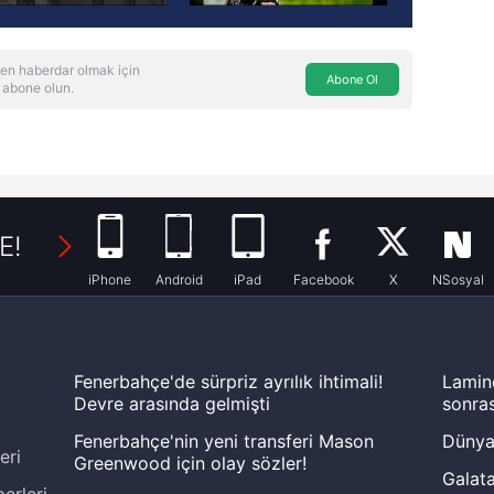
en haberdar olmak için
Abone Ol
 abone olun.
E!
iPhone
Android
iPad
Facebook
X
NSosyal
Fenerbahçe'de sürpriz ayrılık ihtimali!
Lamin
Devre arasında gelmişti
sonras
Fenerbahçe'nin yeni transferi Mason
Dünya
eri
Greenwood için olay sözler!
Galata
erleri