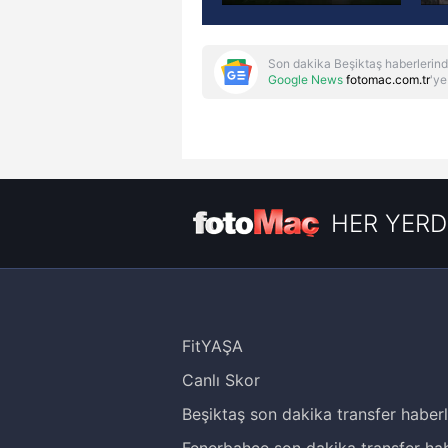
Son dakika Beşiktaş haberlerind
Google News
fotomac.com.tr
'ye
HER YERD
FitYAŞA
Canlı Skor
Beşiktaş son dakika transfer haberl
Fenerbahçe son dakika transfer hab