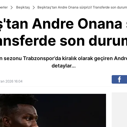
erler
Beşiktaş
Beşiktaş'tan Andre Onana sürprizi! Transferde son durum.
'tan Andre Onana 
ansferde son durum
n sezonu Trabzonspor’da kiralık olarak geçiren Andre 
detaylar...
iran 2026 16:04