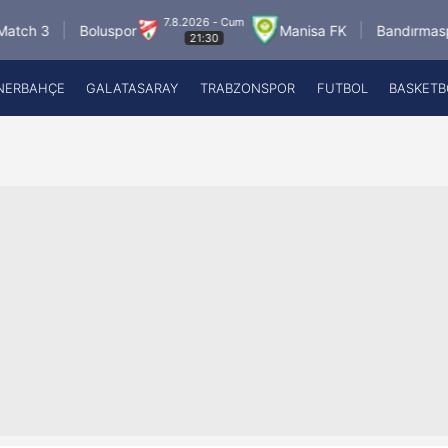
7.8.2026 - Cum
8
Boluspor
Manisa FK
Bandırmaspor
21:30
NERBAHÇE
GALATASARAY
TRABZONSPOR
FUTBOL
BASKETB
Beşiktaş
A
Fenerbahçe
A
Galatasaray
A
Trabzonspor
A
Futbol
A
Basketbol
Ziraat Türkiye Kupası
DİZİ
Diğer Sporlar