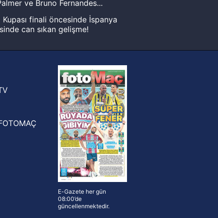
almer ve Bruno Fernandes...
Kupası finali öncesinde İspanya
sinde can sıkan gelişme!
FIFA Dünya Kupası'nı kazanana
yonluk yüzüğü verilecek
n Crespo, Meksika Ligi
rinden Atlas'ın yeni teknik direktörü
TV
FOTOMAÇ
E-Gazete her gün
08:00’de
güncellenmektedir.