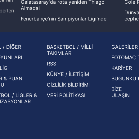
Galatasaray'da rota yeniden Thiago
Cole P
Almada!
berleri
Dünya 
Fenerbahçe'nin Şampiyonlar Ligi'nde
cephe
muhtemel rakibi belli oldu! Gornik
2026 
Zabrze'yi elerlerse...
şampi
İspanya-Arjantin finalinin ardından dış
Herna
 / DİĞER
BASKETBOL / MİLLİ
GALERİLER
basından gündem olan manşetler!
ekiple
TAKIMLAR
OYUNLARI
FOTOMAÇ 
Beşiktaş'ın UEFA Avrupa Ligi'nde 3. Ön
oldu
RSS
Eleme Turu muhtemel rakipleri belli oldu!
LİG
KARİYER
KÜNYE / İLETİŞİM
R & PUAN
BUGÜNKÜ 
MU
GİZLİLİK BİLDİRİMİ
BİZE
BOL / LİGLER &
VERİ POLİTİKASI
ULAŞIN
İZASYONLAR