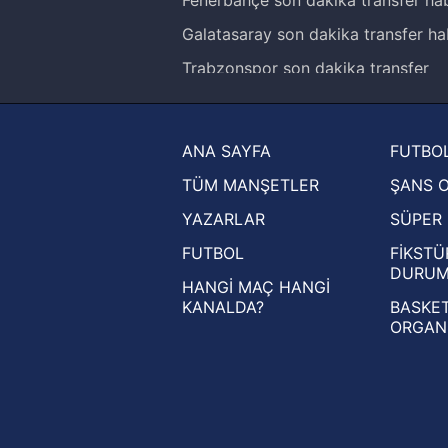
Galatasaray son dakika transfer ha
Trabzonspor son dakika transfer
haberleri
Trendyol Süper Lig haberleri
ANA SAYFA
FUTBOL
Ziraat Türkiye Kupası haberleri
TÜM MANŞETLER
ŞANS 
UEFA Şampiyonlar Ligi haberleri
YAZARLAR
SÜPER 
UEFA Avrupa Ligi haberleri
FUTBOL
FİKSTÜ
UEFA Konferans Ligi haberleri
DURU
HANGİ MAÇ HANGİ
KANALDA?
BASKET
ORGAN