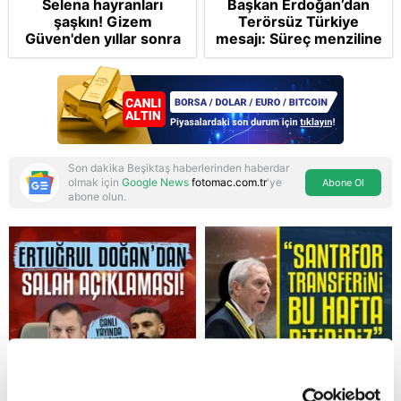
Selena hayranları
Başkan Erdoğan’dan
şaşkın! Gizem
Terörsüz Türkiye
Güven'den yıllar sonra
mesajı: Süreç menziline
gelen Cansu Demirci
varacak
itirafı! "Konuşmuyoruz"
Son dakika Beşiktaş haberlerinden haberdar
olmak için
Google News
fotomac.com.tr
'ye
Abone Ol
abone olun.
Reddet