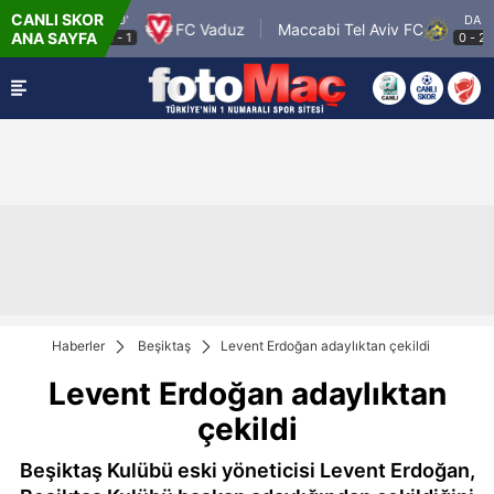
CANLI SKOR
90'
DA
r Turku
FC Vaduz
Maccabi Tel Aviv FC
ANA SAYFA
2
-
1
0
-
2
Haberler
Beşiktaş
Levent Erdoğan adaylıktan çekildi
Levent Erdoğan adaylıktan
çekildi
Beşiktaş Kulübü eski yöneticisi Levent Erdoğan,