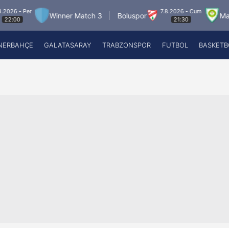
 Per
7.8.2026 - Cum
Winner Match 3
Boluspor
Manisa F
21:30
NERBAHÇE
GALATASARAY
TRABZONSPOR
FUTBOL
BASKETB
Beşiktaş
A
Fenerbahçe
A
Galatasaray
A
Trabzonspor
A
Futbol
A
Basketbol
Ziraat Türkiye Kupası
DİZİ
Diğer Sporlar