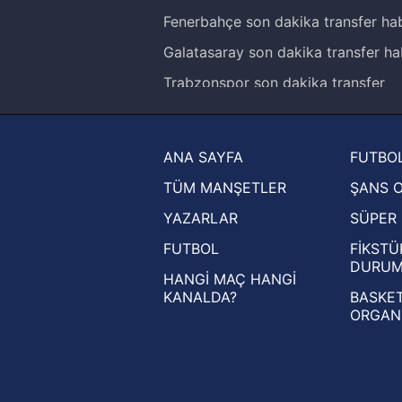
Fenerbahçe son dakika transfer hab
Galatasaray son dakika transfer ha
Trabzonspor son dakika transfer
haberleri
Trendyol Süper Lig haberleri
ANA SAYFA
FUTBOL
Ziraat Türkiye Kupası haberleri
TÜM MANŞETLER
ŞANS 
UEFA Şampiyonlar Ligi haberleri
YAZARLAR
SÜPER 
UEFA Avrupa Ligi haberleri
FUTBOL
FİKSTÜ
UEFA Konferans Ligi haberleri
DURU
HANGİ MAÇ HANGİ
KANALDA?
BASKET
ORGAN