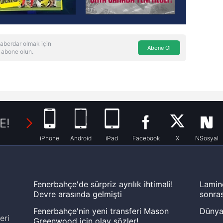
aberdar olmak için
Abone Ol
 abone olun.
E!
iPhone
Android
iPad
Facebook
X
NSosyal
Fenerbahçe'de sürpriz ayrılık ihtimali!
Lamin
Devre arasında gelmişti
sonras
Fenerbahçe'nin yeni transferi Mason
Dünya
eri
Greenwood için olay sözler!