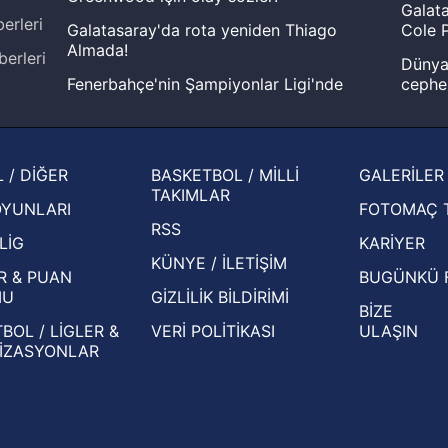
Galata
erleri
Galatasaray'da rota yeniden Thiago
Cole P
Almada!
berleri
Dünya 
Fenerbahçe'nin Şampiyonlar Ligi'nde
cephe
muhtemel rakibi belli oldu! Gornik
2026 
Zabrze'yi elerlerse...
şampi
İspanya-Arjantin finalinin ardından dış
Herna
 / DİĞER
BASKETBOL / MİLLİ
GALERİLER
basından gündem olan manşetler!
ekiple
TAKIMLAR
OYUNLARI
FOTOMAÇ 
Beşiktaş'ın UEFA Avrupa Ligi'nde 3. Ön
oldu
RSS
Eleme Turu muhtemel rakipleri belli oldu!
LİG
KARİYER
KÜNYE / İLETİŞİM
R & PUAN
BUGÜNKÜ 
MU
GİZLİLİK BİLDİRİMİ
BİZE
BOL / LİGLER &
VERİ POLİTİKASI
ULAŞIN
İZASYONLAR