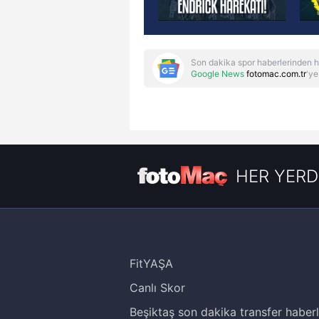
Son dakika spor haberlerinden h
Google News
fotomac.com.tr
'ye
HER YERD
FitYAŞA
Canlı Skor
Beşiktaş son dakika transfer haberl