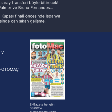
saray transferi böyle bitirecek!
almer ve Bruno Fernandes...
Kupası finali öncesinde İspanya
sinde can sıkan gelişme!
FIFA Dünya Kupası'nı kazanana
yonluk yüzüğü verilecek
n Crespo, Meksika Ligi
rinden Atlas'ın yeni teknik direktörü
TV
FOTOMAÇ
E-Gazete her gün
08:00’de
güncellenmektedir.