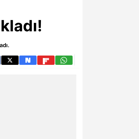
kladı!
adı.