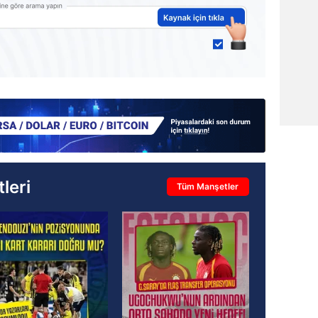
leri
Tüm Manşetler