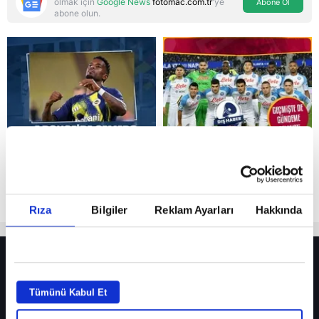
olmak için
Google News
fotomac.com.tr
'ye
Abone Ol
abone olun.
Reddet
Rıza
Bilgiler
Reklam Ayarları
Hakkında
HER YERDE!
Fenerbahçe’de sürpriz ayrılık ihtimali! Devre arasında gelmişti
Tümünü Kabul Et
Fenerbahçe’nin yeni transferi Mason Greenwood için olay sözler!