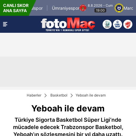
CANLI SKOR
8.8.2026 - Cum
İstanbulspor
Ümraniyespor
Mardin 
ANA SAYFA
0
19:00
Haberler
Basketbol
Yeboah ile devam
Yeboah ile devam
Türkiye Sigorta Basketbol Süper Ligi’nde
mücadele edecek Trabzonspor Basketbol,
Yeboah’ın sözleşmesini bir yıl daha uzattı.