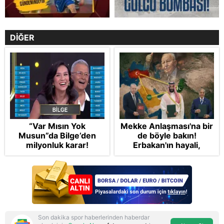
DİĞER
“Var Mısın Yok
Mekke Anlaşması'na bir
Musun”da Bilge’den
de böyle bakın!
milyonluk karar!
Erbakan'ın hayali,
Cumhur'un vizyonu:
İslam NATO'suna
Başkan Erdoğan mührü
Son dakika spor haberlerinden haberdar