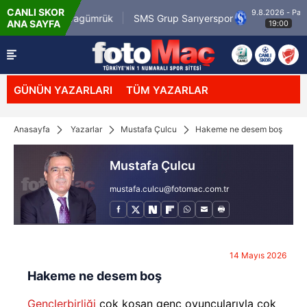
CANLI SKOR
9.8.2026 - Paz
sirli.com.tr Karagümrük
SMS Grup Sarıyerspor
ANA SAYFA
19:00
GÜNÜN YAZARLARI
TÜM YAZARLAR
Anasayfa
Yazarlar
Mustafa Çulcu
Hakeme ne desem boş
Mustafa Çulcu
mustafa.culcu@fotomac.com.tr
14 Mayıs 2026
Hakeme ne desem boş
Gençlerbirliği
çok koşan genç oyuncularıyla çok