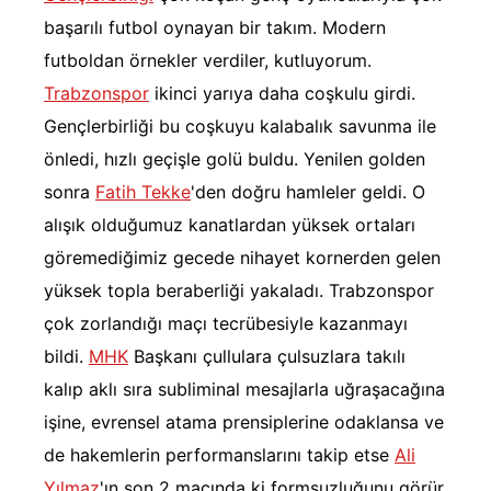
başarılı futbol oynayan bir takım. Modern
futboldan örnekler verdiler, kutluyorum.
Trabzonspor
ikinci yarıya daha coşkulu girdi.
Gençlerbirliği bu coşkuyu kalabalık savunma ile
önledi, hızlı geçişle golü buldu. Yenilen golden
sonra
Fatih Tekke
'den doğru hamleler geldi. O
alışık olduğumuz kanatlardan yüksek ortaları
göremediğimiz gecede nihayet kornerden gelen
yüksek topla beraberliği yakaladı. Trabzonspor
çok zorlandığı maçı tecrübesiyle kazanmayı
bildi.
MHK
Başkanı çullulara çulsuzlara takılı
kalıp aklı sıra subliminal mesajlarla uğraşacağına
işine, evrensel atama prensiplerine odaklansa ve
de hakemlerin performanslarını takip etse
Ali
Yılmaz
'ın son 2 maçında ki formsuzluğunu görür