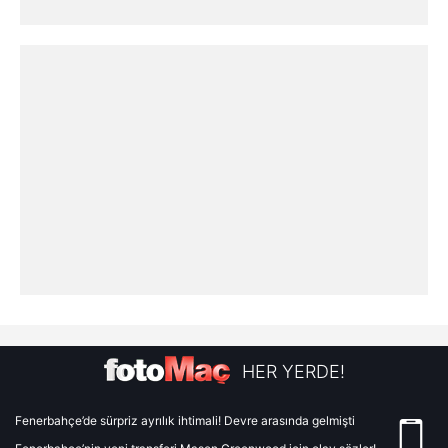
6698 sayılı Kişisel Verilerin Korunması Kanunu uyarınca
hazırlanmış Aydınlatma Metnimizi okumak ve sitemizde
ilgili mevzuata uygun olarak kullanılan çerezlerle ilgili bilgi
almak için lütfen
tıklayınız
.
HER YERDE!
Fenerbahçe’de sürpriz ayrılık ihtimali! Devre arasında gelmişti