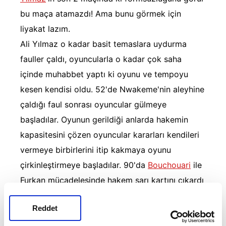
bu maça atamazdı! Ama bunu görmek için
liyakat lazım.
Ali Yılmaz o kadar basit temaslara uydurma
fauller çaldı, oyuncularla o kadar çok saha
içinde muhabbet yaptı ki oyunu ve tempoyu
kesen kendisi oldu. 52'de Nwakeme'nin aleyhine
çaldığı faul sonrası oyuncular gülmeye
başladılar. Oyunun gerildiği anlarda hakemin
kapasitesini çözen oyuncular kararları kendileri
vermeye birbirlerini itip kakmaya oyunu
çirkinleştirmeye başladılar. 90'da
Bouchouari
ile
Furkan mücadelesinde hakem sarı kartını çıkardı
herkes önceden sarısı olan Bouchouari'ye
Reddet
gösterecek diye beklerken çünkü oyuncuyu
işaret etti yerden kalkmasını bekledi. Oyuncular