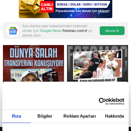
Son dakika spor haberlerinden haberdar
olmak için
Google News
fotomac.com.tr
'ye
Abone Ol
abone olun.
Reddet
Rıza
Bilgiler
Reklam Ayarları
Hakkında