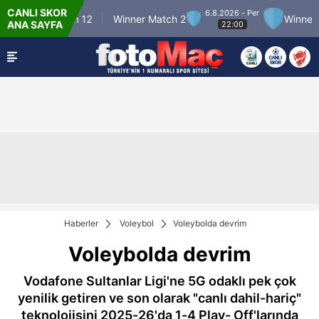
CANLI SKOR
6.8.2026 - Per
Winner Match 12
Winner Match 2
Winner Ma
ANA SAYFA
22:00
Haberler
Voleybol
Voleybolda devrim
Voleybolda devrim
Vodafone Sultanlar Ligi'ne 5G odaklı pek çok
yenilik getiren ve son olarak "canlı dahil-hariç"
teknolojisini 2025-26'da 1-4 Play- Off'larında