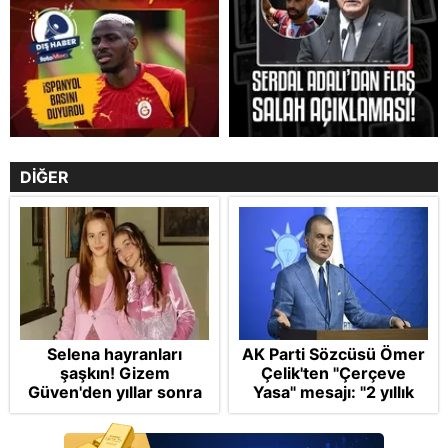
DİĞER
Selena hayranları
AK Parti Sözcüsü Ömer
şaşkın! Gizem
Çelik'ten "Çerçeve
Güven'den yıllar sonra
Yasa" mesajı: "2 yıllık
gelen Cansu Demirci
sürecin en önemli
itirafı! "Konuşmuyoruz"
aşamasındayız"