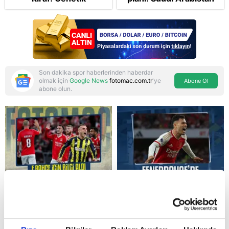
korkusunu açıkladı
ve Pakistan'la üçlü ortak
savunma anlaşması:
"Islamic NATO"
manşetleri
Son dakika spor haberlerinden haberdar
olmak için
Google News
fotomac.com.tr
'ye
Abone Ol
abone olun.
Reddet