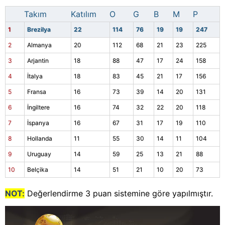
Takım
Katılım
O
G
B
M
P
1
Brezilya
22
114
76
19
19
247
2
Almanya
20
112
68
21
23
225
3
Arjantin
18
88
47
17
24
158
4
İtalya
18
83
45
21
17
156
5
Fransa
16
73
39
14
20
131
6
İngiltere
16
74
32
22
20
118
7
İspanya
16
67
31
17
19
110
8
Hollanda
11
55
30
14
11
104
9
Uruguay
14
59
25
13
21
88
10
Belçika
14
51
21
10
20
73
NOT:
Değerlendirme 3 puan sistemine göre yapılmıştır.