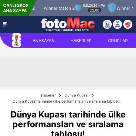
CANLI SKOR
6.8.2026 - Per
er Match 12
Winner Match 2
Winner Match 
ANA SAYFA
22:00
ANASAYFA
HABERLER
GRUPLAR
Haberler
Dünya Kupası
Dünya Kupası tarihinde ülke performansları ve sıralama tablosu!
Dünya Kupası tarihinde ülke
performansları ve sıralama
tablosu!