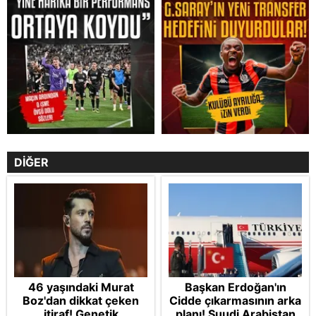
DİĞER
46 yaşındaki Murat
Başkan Erdoğan'ın
Boz'dan dikkat çeken
Cidde çıkarmasının arka
itiraf! Genetik
planı! Suudi Arabistan