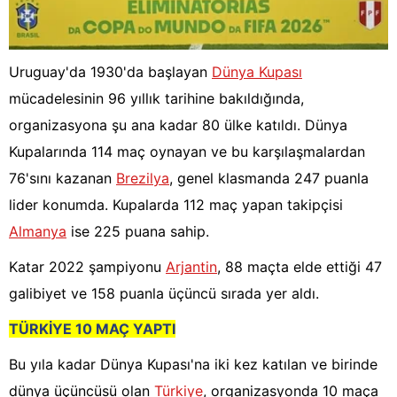
Uruguay'da 1930'da başlayan
Dünya Kupası
mücadelesinin 96 yıllık tarihine bakıldığında,
organizasyona şu ana kadar 80 ülke katıldı. Dünya
Kupalarında 114 maç oynayan ve bu karşılaşmalardan
76'sını kazanan
Brezilya
, genel klasmanda 247 puanla
lider konumda. Kupalarda 112 maç yapan takipçisi
Almanya
ise 225 puana sahip.
Katar 2022 şampiyonu
Arjantin
, 88 maçta elde ettiği 47
galibiyet ve 158 puanla üçüncü sırada yer aldı.
TÜRKİYE 10 MAÇ YAPTI
Bu yıla kadar Dünya Kupası'na iki kez katılan ve birinde
dünya üçüncüsü olan
Türkiye
, organizasyonda 10 maça