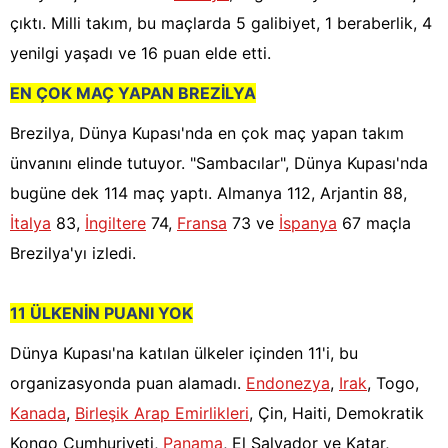
çıktı. Milli takım, bu maçlarda 5 galibiyet, 1 beraberlik, 4
yenilgi yaşadı ve 16 puan elde etti.
EN ÇOK MAÇ YAPAN BREZİLYA
Brezilya, Dünya Kupası'nda en çok maç yapan takım
ünvanını elinde tutuyor. "Sambacılar", Dünya Kupası'nda
bugüne dek 114 maç yaptı. Almanya 112, Arjantin 88,
İtalya
83,
İngiltere
74,
Fransa
73 ve
İspanya
67 maçla
Brezilya'yı izledi.
11 ÜLKENİN PUANI YOK
Dünya Kupası'na katılan ülkeler içinden 11'i, bu
organizasyonda puan alamadı.
Endonezya
,
Irak
, Togo,
Kanada
,
Birleşik Arap Emirlikleri
, Çin, Haiti, Demokratik
Kongo Cumhuriyeti,
Panama
, El Salvador ve Katar,