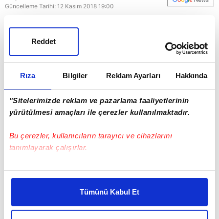
Güncelleme Tarihi: 12 Kasım 2018 19:00
Cocu sonrası Fenerbahçe'de 3 maça ilk 11'de
başlayan Valbuena, 2 gol 3 asistle takımını
Reddet
sırtladı...
Rıza
Bilgiler
Reklam Ayarları
Hakkında
Fenerbahçe
"Sitelerimizde reklam ve pazarlama faaliyetlerinin
yürütülmesi amaçları ile çerezler kullanılmaktadır.
Bu çerezler, kullanıcıların tarayıcı ve cihazlarını
tanımlayarak çalışırlar.
Bu çerezlere izin vermeniz halinde sizlere özel
kişiselleştirilmiş reklamlar sunabilir, sayfalarımızda sizlere
Tümünü Kabul Et
daha iyi reklam deneyimi yaşatabiliriz. Bunu yaparken
amacımızın size daha iyi bir reklam deneyimi sunmak
olduğunu ve sizlere en iyi içerikleri sunabilmek adına