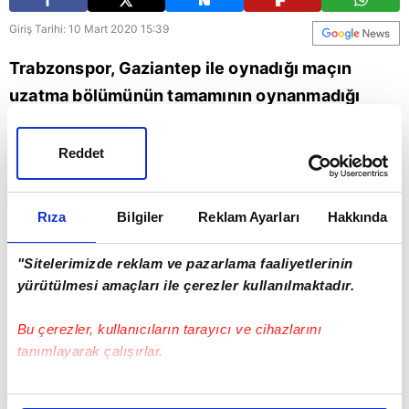
Giriş Tarihi: 10 Mart 2020 15:39
Trabzonspor, Gaziantep ile oynadığı maçın
uzatma bölümünün tamamının oynanmadığı
gerekçesiyle Türkiye Futbol Federasyonu'na
(TFF) kural hatası başvurusu yaptı.
Reddet
Futbol
Türkiye
TFF
Türkiye Futbol Federasyonu
Rıza
Bilgiler
Reklam Ayarları
Hakkında
"Sitelerimizde reklam ve pazarlama faaliyetlerinin
yürütülmesi amaçları ile çerezler kullanılmaktadır.
Bu çerezler, kullanıcıların tarayıcı ve cihazlarını
tanımlayarak çalışırlar.
Bu çerezlere izin vermeniz halinde sizlere özel