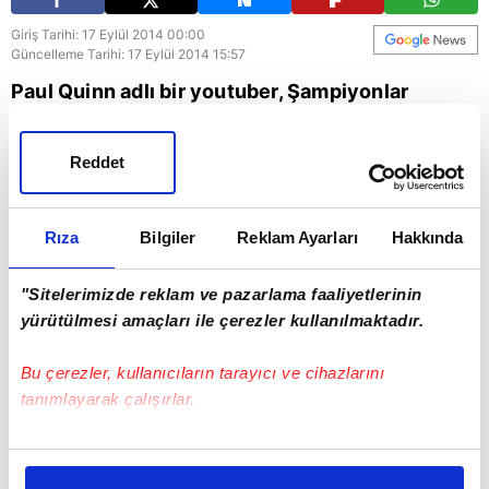
Giriş Tarihi: 17 Eylül 2014 00:00
Güncelleme Tarihi: 17 Eylül 2014 15:57
Paul Quinn adlı bir youtuber, Şampiyonlar
Ligi'nin resmi şarkısını klasik gitarla cover'ladı
ve ortaya bu güzel video çıktı.
Reddet
Rıza
Bilgiler
Reklam Ayarları
Hakkında
"Sitelerimizde reklam ve pazarlama faaliyetlerinin
yürütülmesi amaçları ile çerezler kullanılmaktadır.
Bu çerezler, kullanıcıların tarayıcı ve cihazlarını
tanımlayarak çalışırlar.
Bu çerezlere izin vermeniz halinde sizlere özel
kişiselleştirilmiş reklamlar sunabilir, sayfalarımızda sizlere