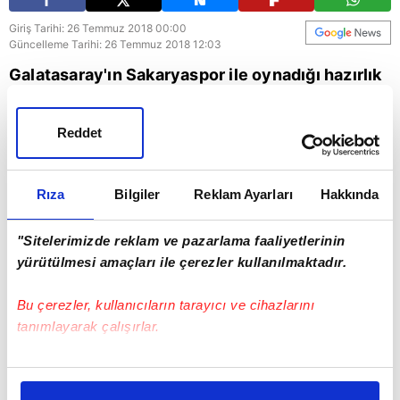
Giriş Tarihi: 26 Temmuz 2018 00:00
Güncelleme Tarihi: 26 Temmuz 2018 12:03
Galatasaray'ın Sakaryaspor ile oynadığı hazırlık
maçında Henry Onyekuru, Muğdat Çelik'e topa
dokunmadan enfes bir asist yaptı.
Reddet
Rıza
Bilgiler
Reklam Ayarları
Hakkında
"Sitelerimizde reklam ve pazarlama faaliyetlerinin
yürütülmesi amaçları ile çerezler kullanılmaktadır.
Bu çerezler, kullanıcıların tarayıcı ve cihazlarını
tanımlayarak çalışırlar.
Bu çerezlere izin vermeniz halinde sizlere özel
kişiselleştirilmiş reklamlar sunabilir, sayfalarımızda sizlere