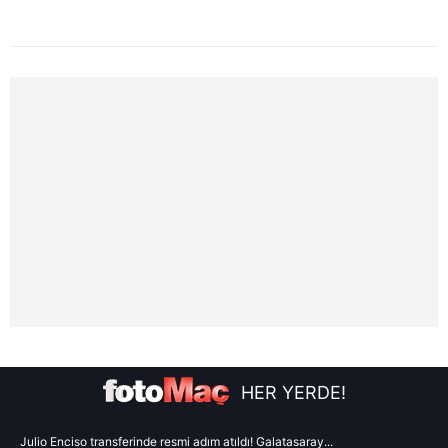
kılınması ve kişiselleştirilmesi ve sizlere yönelik
reklam/pazarlama faaliyetlerinin yapılması, amaçlarıyla
sınırlı olarak açık rızanız dahilinde kullanılacaktır.
Çerezlere ilişkin tercihlerinizi aşağıda yer alan panel
vasıtasıyla belirleyebilirsiniz. Çerezlere ilişkin detaylı bilgi
için Ayarlar butonuna tıklayabilir,
Çerez Bilgilendirme
Metnimizi
ziyaret edebilirsiniz.
6698 sayılı Kişisel Verilerin Korunması Kanunu uyarınca
hazırlanmış Aydınlatma Metnimizi okumak ve sitemizde
ilgili mevzuata uygun olarak kullanılan çerezlerle ilgili bilgi
almak için lütfen
tıklayınız
.
HER YERDE!
Julio Enciso transferinde resmi adım atıldı! Galatasaray...