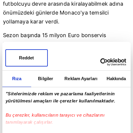
futbolcuyu devre arasında kiralayabilmek adına
önümüzdeki günlerde Monaco'ya temsilci
yollamaya karar verdi.
Sezon başında 15 milyon Euro bonservis
bedeliyle transfer olduğu Monaco'da istediği
süreyi alamayan 22 yaşındaki futbolcu da
Reddet
Galatasaray
'a tekrar dönme fikrine çok sıcak
bakıyor. Hatta Sarı- Kırmızılı yöneticilerin bu
Rıza
Bilgiler
Reklam Ayarları
Hakkında
konuda önce Onyekuru ile görüşüp onay aldıktan
sonra operasyonu başlattığı da gelen haberler
"Sitelerimizde reklam ve pazarlama faaliyetlerinin
arasında.
yürütülmesi amaçları ile çerezler kullanılmaktadır.
YÖNETİM BUZLARI ERİTECEK
Bu çerezler, kullanıcıların tarayıcı ve cihazlarını
tanımlayarak çalışırlar.
Fatih hocanın çok istediği Onyekuru transferinin