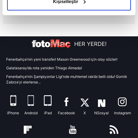
Kişiselleştir
elimizden gelen çabayı gösterdiğimizi ve bu noktada,
reklamların maliyetlerimizi karşılamak noktasında tek gelir
kalemimiz olduğunu sizlere hatırlatmak isteriz.
Her halükârda, kullanıcılar, bu çerezlere izin vermedikleri
takdirde, kullanıcılara hedefli reklamlar
HER YERDE!
gösterilmeyecektir."
Fenerbahçe’nin yeni transferi Mason Greenwood için olay sözler!
Sizlere daha iyi bir hizmet sunabilmek için İnternet
Galatasaray’da rota yeniden Thiago Almada!
Sitemizde kendimize ve üçüncü kişilere ait çerezler
Fenerbahçe’nin Şampiyonlar Ligi’nde muhtemel rakibi belli oldu! Gornik
kullanılmaktadır. Bu çerezler vasıtasıyla çeşitli kişisel
Zabrze’yi elerlerse...
verileriniz işlenmekte olup gerekli olan çerezler bilgi
toplumu hizmetlerinin sunulması amacıyla
kullanılmaktadır. Diğer çerezler, sitemizin daha işlevsel
kılınması ve kişiselleştirilmesi ve sizlere yönelik
iPhone
Android
iPad
Facebook
X
NSosyal
Instagram
reklam/pazarlama faaliyetlerinin yapılması, amaçlarıyla
sınırlı olarak açık rızanız dahilinde kullanılacaktır.