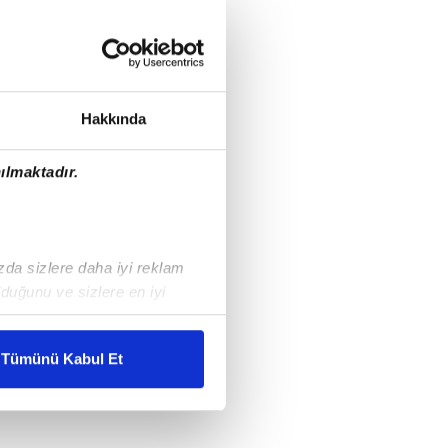
Hakkında
ılmaktadır.
ızda sizlere daha iyi reklam
duğunu ve sizlere en iyi
liyetlerimizi karşılamak
Tümünü Kabul Et
ar gösterilmeyecektir."
çerezler kullanılmaktadır. Bu