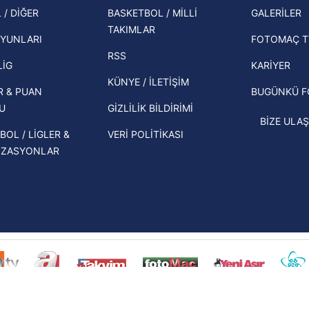
şampi
 / DİĞER
BASKETBOL / MİLLİ
GALERİLER
İspanya-Arjantin finalinin ardından dış
TAKIMLAR
Herna
basından gündem olan manşetler!
YUNLARI
FOTOMAÇ T
ekipl
RSS
Beşiktaş'ın UEFA Avrupa Ligi'nde 3. Ön
direk
LİG
KARİYER
Eleme Turu muhtemel rakipleri belli
KÜNYE / İLETİŞİM
R & PUAN
BUGÜNKÜ 
oldu!
U
GİZLİLİK BİLDİRİMİ
BİZE ULAŞ
BOL / LİGLER &
VERİ POLİTİKASI
İZASYONLAR