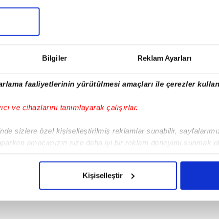
Bilgiler
Reklam Ayarları
rlama faaliyetlerinin yürütülmesi amaçları ile çerezler kullan
yıcı ve cihazlarını tanımlayarak çalışırlar.
de sizlere özel kişiselleştirilmiş reklamlar sunabilir, sayfalarım
aparken amacımızın size daha iyi bir reklam deneyimi sunmak ol
imizden gelen çabayı gösterdiğimizi ve bu noktada, reklamların ma
olduğunu sizlere hatırlatmak isteriz.
Kişiselleştir
çerezlere izin vermedikleri takdirde, kullanıcılara hedefli reklaml
abilmek için İnternet Sitemizde kendimize ve üçüncü kişilere ait 