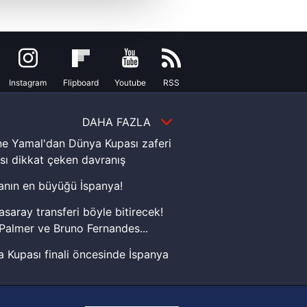
u hizmetlerinin sunulması
i ve sizlere yönelik
nılacaktır.
kin detaylı bilgi için Ayarlar
Instagram
Flipboard
Youtube
RSS
DAHA FAZLA
ak ve sitemizde ilgili
e Yamal'dan Dünya Kupası zaferi
sı dikkat çeken davranış
nın en büyüğü İspanya!
asaray transferi böyle bitirecek!
Palmer ve Bruno Fernandes...
 Kupası finali öncesinde İspanya
sinde can sıkan gelişme!
FIFA Dünya Kupası'nı kazanana