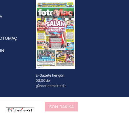
yonluk yüzüğü verilecek
n Crespo, Meksika Ligi
V
erinden Atlas'ın yeni teknik
törü oldu
FOTOMAÇ
IN
E-Gazete her gün
08:00’de
güncellenmektedir.
SON DAKİKA