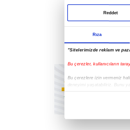
Reddet
Rıza
"Sitelerimizde reklam ve paza
Bu çerezler, kullanıcıların tara
Bu çerezlere izin vermeniz halin
deneyimi yaşatabiliriz. Bunu y
içerikleri sunabilmek adına el
noktasında tek gelir kalemimiz 
Her halükârda, kullanıcılar, bu 
Sizlere daha iyi bir hizmet sun