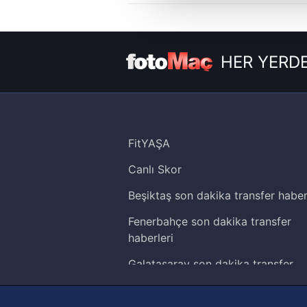
çerezler vasıtasıyla çeşitli kiş
amacıyla kullanılmaktadır. Diğer
reklam/pazarlama faaliyetlerinin
HER YERDE
Çerezlere ilişkin tercihlerinizi 
butonuna tıklayabilir,
Çerez Bi
6698 sayılı Kişisel Verilerin 
mevzuata uygun olarak kullanılan
FitYAŞA
Canlı Skor
Beşiktaş son dakika transfer haber
Fenerbahçe son dakika transfer
haberleri
Galatasaray son dakika transfer
haberleri
Trabzonspor son dakika transfer