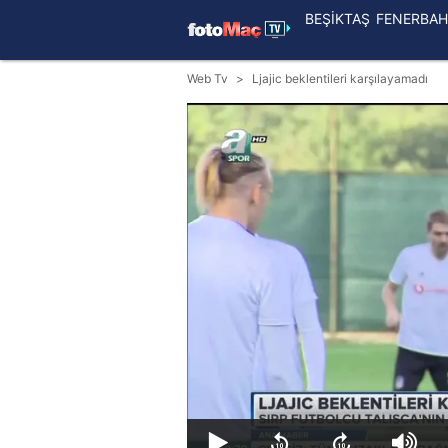
BEŞİKTAŞ
FENERBAH
Web Tv
Ljajic beklentileri karşılayamadı