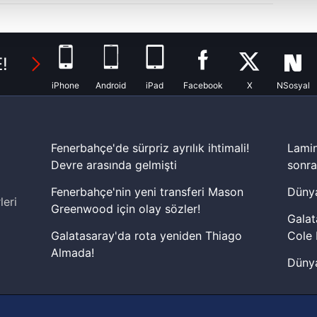
isel verileriniz işlenmekte olup gerekli olan çerezler bilgi toplum
 çerezler, sitemizin daha işlevsel kılınması ve kişiselleştirilmes
 yapılması, amaçlarıyla sınırlı olarak açık rızanız dahilinde kulla
!
aşağıda yer alan panel vasıtasıyla belirleyebilirsiniz. Çerezlere iliş
iPhone
Android
iPad
Facebook
X
NSosyal
lgilendirme Metnimizi
ziyaret edebilirsiniz.
Korunması Kanunu uyarınca hazırlanmış Aydınlatma Metnimizi okum
 çerezlerle ilgili bilgi almak için lütfen
tıklayınız
.
Fenerbahçe'de sürpriz ayrılık ihtimali!
Lamin
Devre arasında gelmişti
sonra
Fenerbahçe'nin yeni transferi Mason
Dünya
leri
Greenwood için olay sözler!
Galat
Galatasaray'da rota yeniden Thiago
Cole 
Almada!
Dünya
Fenerbahçe'nin Şampiyonlar Ligi'nde
cephe
muhtemel rakibi belli oldu! Gornik
2026 
Zabrze'yi elerlerse...