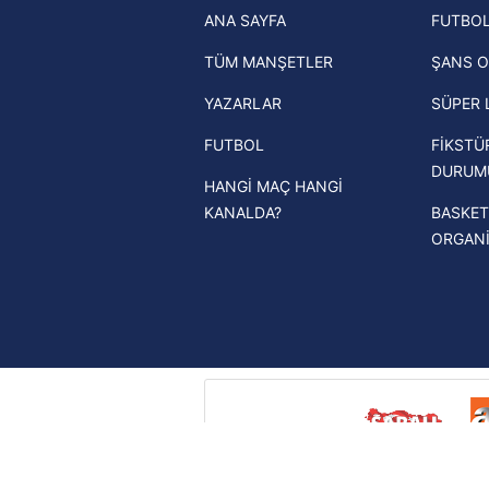
ANA SAYFA
FUTBOL
haberleri
TÜM MANŞETLER
ŞANS O
Trendyol Süper Lig haberleri
YAZARLAR
SÜPER 
Ziraat Türkiye Kupası haberleri
FUTBOL
FİKSTÜ
UEFA Şampiyonlar Ligi haberleri
DURUM
HANGİ MAÇ HANGİ
UEFA Avrupa Ligi haberleri
KANALDA?
BASKET
UEFA Konferans Ligi haberleri
ORGAN