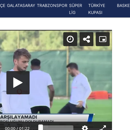
ÇE
GALATASARAY
TRABZONSPOR
SÜPER
TÜRKİYE
BASK
LİG
KUPASI
00:00
/
01:22