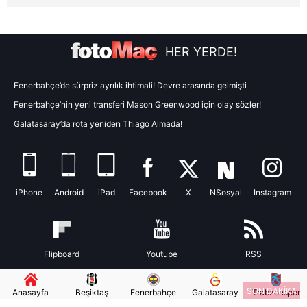
için Ayarlar butonuna tıklayabilir,
Çerez Bilgilendirme
Metnimizi
ziyaret edebilirsiniz.
HER YERDE!
6698 sayılı Kişisel Verilerin Korunması Kanunu uyarınca
hazırlanmış Aydınlatma Metnimizi okumak ve sitemizde
ilgili mevzuata uygun olarak kullanılan çerezlerle ilgili bilgi
Fenerbahçe’de sürpriz ayrılık ihtimali! Devre arasında gelmişti
almak için lütfen
tıklayınız
.
Fenerbahçe’nin yeni transferi Mason Greenwood için olay sözler!
Galatasaray’da rota yeniden Thiago Almada!
iPhone
Android
iPad
Facebook
X
NSosyal
Instagram
Flipboard
Youtube
RSS
SON DAKİKA
Anasayfa
Beşiktaş
Fenerbahçe
Galatasaray
Trabzonspor