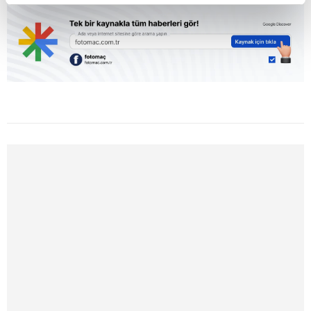
kalemimiz olduğunu sizlere hatırlatmak isteriz.
Her halükârda, kullanıcılar, bu çerezlere izin vermedikleri
takdirde, kullanıcılara hedefli reklamlar
gösterilmeyecektir."
Sizlere daha iyi bir hizmet sunabilmek için İnternet
Sitemizde kendimize ve üçüncü kişilere ait çerezler
kullanılmaktadır. Bu çerezler vasıtasıyla çeşitli kişisel
verileriniz işlenmekte olup gerekli olan çerezler bilgi
toplumu hizmetlerinin sunulması amacıyla
kullanılmaktadır. Diğer çerezler, sitemizin daha işlevsel
kılınması ve kişiselleştirilmesi ve sizlere yönelik
reklam/pazarlama faaliyetlerinin yapılması, amaçlarıyla
sınırlı olarak açık rızanız dahilinde kullanılacaktır.
Çerezlere ilişkin tercihlerinizi aşağıda yer alan panel
vasıtasıyla belirleyebilirsiniz. Çerezlere ilişkin detaylı bilgi