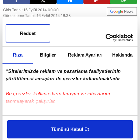
Giriş Tarihi: 16 Eylül 2014 00:00
Güncelleme Tarihi: 16 Eylül 2014 16:38
Ömer’in Elif’e karşı zaafına bir kez daha tanıklık
Reddet
eden Sami, Ömer’i Elif’ten uzak durması
konusunda son kez uyarır. Aksi halde Ömer’i
operasyondan atacak ve yoluna onsuz devam
Rıza
Bilgiler
Reklam Ayarları
Hakkında
edecektir.
"Sitelerimizde reklam ve pazarlama faaliyetlerinin
yürütülmesi amaçları ile çerezler kullanılmaktadır.
Bu çerezler, kullanıcıların tarayıcı ve cihazlarını
tanımlayarak çalışırlar.
Bu çerezlere izin vermeniz halinde sizlere özel
kişiselleştirilmiş reklamlar sunabilir, sayfalarımızda sizlere
Tümünü Kabul Et
daha iyi reklam deneyimi yaşatabiliriz. Bunu yaparken
amacımızın size daha iyi bir reklam deneyimi sunmak