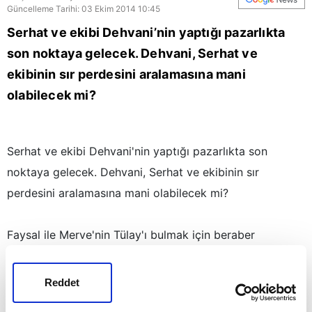
Güncelleme Tarihi: 03 Ekim 2014 10:45
Serhat ve ekibi Dehvani’nin yaptığı pazarlıkta
son noktaya gelecek. Dehvani, Serhat ve
ekibinin sır perdesini aralamasına mani
olabilecek mi?
Serhat ve ekibi Dehvani'nin yaptığı pazarlıkta son
noktaya gelecek. Dehvani, Serhat ve ekibinin sır
perdesini aralamasına mani olabilecek mi?
Faysal ile Merve'nin Tülay'ı bulmak için beraber
çıkacakları yol, onları bir adım daha yakınlaştıracak.
Merve, Faysal'ın içinde saklı olan adamı çözmeye
Reddet
çalışırken Cemile ve Muhsin, Tülay için yarattıkları