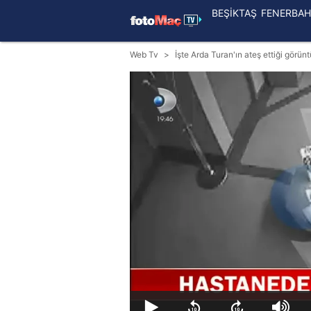
BEŞİKTAŞ
FENERBAH
Web Tv
İşte Arda Turan'ın ateş ettiği görünt