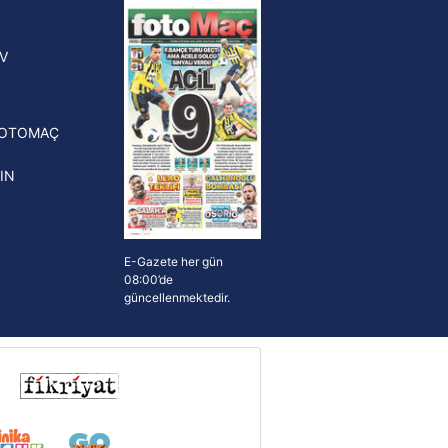
yonluk yüzüğü verilecek
n Crespo, Meksika Ligi
V
erinden Atlas'ın yeni teknik
törü oldu
FOTOMAÇ
IN
E-Gazete her gün
08:00’de
güncellenmektedir.