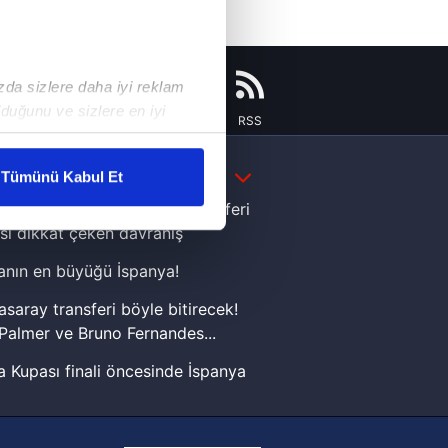
ızda sizlere daha iyi reklam
duğunu ve sizlere en iyi
Instagram
Flipboard
Youtube
RSS
liyetlerimizi karşılamak
DAHA FAZLA
Tümünü Kabul Et
ar gösterilmeyecektir."
e Yamal'dan Dünya Kupası zaferi
sı dikkat çeken davranış
çerezler kullanılmaktadır. Bu
nın en büyüğü İspanya!
u hizmetlerinin sunulması
i ve sizlere yönelik
asaray transferi böyle bitirecek!
nılacaktır.
Palmer ve Bruno Fernandes...
 Kupası finali öncesinde İspanya
kin detaylı bilgi için Ayarlar
sinde can sıkan gelişme!
FIFA Dünya Kupası'nı kazanana
ak ve sitemizde ilgili