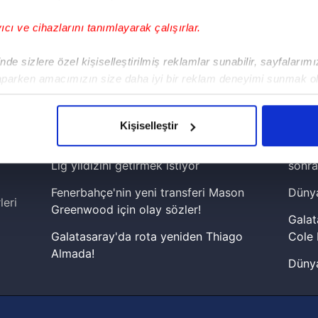
yıcı ve cihazlarını tanımlayarak çalışırlar.
!
de sizlere özel kişiselleştirilmiş reklamlar sunabilir, sayfalarım
aparken amacımızın size daha iyi bir reklam deneyimi sunmak ol
iPhone
Android
iPad
Facebook
X
NSosyal
imizden gelen çabayı gösterdiğimizi ve bu noktada, reklamların ma
olduğunu sizlere hatırlatmak isteriz.
Kişiselleştir
çerezlere izin vermedikleri takdirde, kullanıcılara hedefli reklaml
Galatasaray, Osimhen'in yanına Premier
Lamin
Lig yıldızını getirmek istiyor
sonra
abilmek için İnternet Sitemizde kendimize ve üçüncü kişilere ait 
Fenerbahçe'nin yeni transferi Mason
Dünya
isel verileriniz işlenmekte olup gerekli olan çerezler bilgi toplum
leri
Greenwood için olay sözler!
 çerezler, sitemizin daha işlevsel kılınması ve kişiselleştirilmes
Galat
 yapılması, amaçlarıyla sınırlı olarak açık rızanız dahilinde kulla
Galatasaray'da rota yeniden Thiago
Cole 
Almada!
Dünya
aşağıda yer alan panel vasıtasıyla belirleyebilirsiniz. Çerezlere iliş
Fenerbahçe'nin Şampiyonlar Ligi'nde
cephe
lgilendirme Metnimizi
ziyaret edebilirsiniz.
muhtemel rakibi belli oldu! Gornik
2026 
Zabrze'yi elerlerse...
Korunması Kanunu uyarınca hazırlanmış Aydınlatma Metnimizi okum