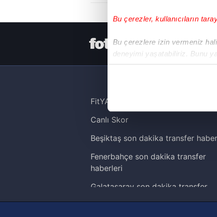
Bu çerezler, kullanıcıların tara
HER YERDE
Bu çerezlere izin vermeniz halin
deneyimi yaşatabiliriz. Bunu y
içerikleri sunabilmek adına el
noktasında tek gelir kalemimiz 
Her halükârda, kullanıcılar, bu 
FitYAŞA
Canlı Skor
Sizlere daha iyi bir hizmet sun
çerezler vasıtasıyla çeşitli kiş
Beşiktaş son dakika transfer haber
amacıyla kullanılmaktadır. Diğer
Fenerbahçe son dakika transfer
reklam/pazarlama faaliyetlerinin
haberleri
Çerezlere ilişkin tercihlerinizi 
Galatasaray son dakika transfer
butonuna tıklayabilir,
Çerez Bi
haberleri
Trabzonspor son dakika transfer
6698 sayılı Kişisel Verilerin 