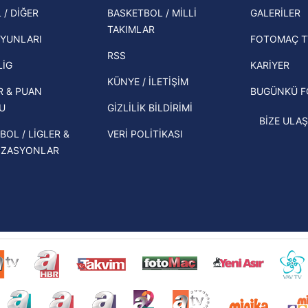
şampi
 / DİĞER
BASKETBOL / MİLLİ
GALERİLER
 çerezlerle ilgili bilgi almak için lütfen
tıklayınız
.
İspanya-Arjantin finalinin ardından dış
TAKIMLAR
Herna
basından gündem olan manşetler!
YUNLARI
FOTOMAÇ T
ekipl
RSS
Beşiktaş'ın UEFA Avrupa Ligi'nde 3. Ön
direk
LİG
KARİYER
Eleme Turu muhtemel rakipleri belli
KÜNYE / İLETİŞİM
R & PUAN
BUGÜNKÜ 
oldu!
U
GİZLİLİK BİLDİRİMİ
BİZE ULAŞ
BOL / LİGLER &
VERİ POLİTİKASI
İZASYONLAR