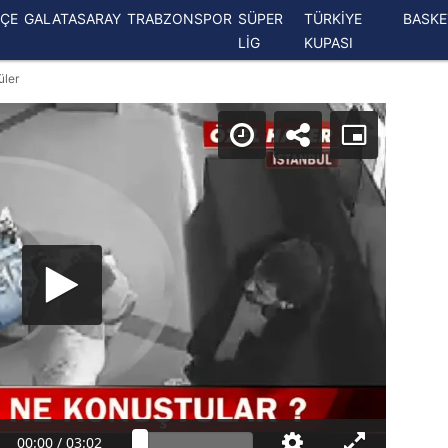
ÇE
GALATASARAY
TRABZONSPOR
SÜPER
TÜRKİYE
BASK
LİG
KUPASI
üler
00:00
/
03:02