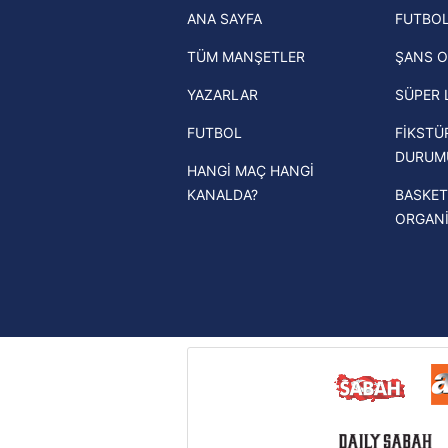
ANA SAYFA
FUTBOL
haberleri
mevzuata uygun olarak kullanılan
TÜM MANŞETLER
ŞANS O
Trendyol Süper Lig haberleri
YAZARLAR
SÜPER 
Ziraat Türkiye Kupası haberleri
FUTBOL
FİKSTÜ
UEFA Şampiyonlar Ligi haberleri
DURUM
HANGİ MAÇ HANGİ
UEFA Avrupa Ligi haberleri
KANALDA?
BASKET
UEFA Konferans Ligi haberleri
ORGAN