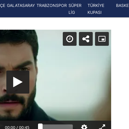
ÇE
GALATASARAY
TRABZONSPOR
SÜPER
TÜRKİYE
BASK
LİG
KUPASI
00:00
/
00:45