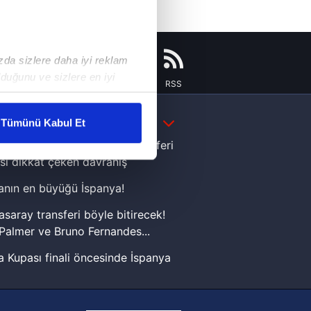
ızda sizlere daha iyi reklam
duğunu ve sizlere en iyi
Instagram
Flipboard
Youtube
RSS
liyetlerimizi karşılamak
DAHA FAZLA
Tümünü Kabul Et
ar gösterilmeyecektir."
e Yamal'dan Dünya Kupası zaferi
sı dikkat çeken davranış
çerezler kullanılmaktadır. Bu
nın en büyüğü İspanya!
u hizmetlerinin sunulması
i ve sizlere yönelik
asaray transferi böyle bitirecek!
nılacaktır.
Palmer ve Bruno Fernandes...
 Kupası finali öncesinde İspanya
kin detaylı bilgi için Ayarlar
sinde can sıkan gelişme!
FIFA Dünya Kupası'nı kazanana
ak ve sitemizde ilgili