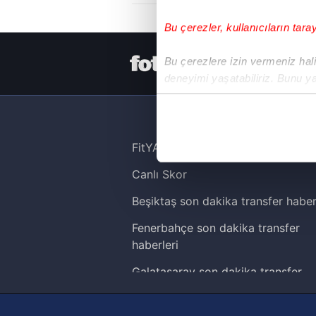
Bu çerezler, kullanıcıların tara
HER YERDE
Bu çerezlere izin vermeniz halin
deneyimi yaşatabiliriz. Bunu y
içerikleri sunabilmek adına el
noktasında tek gelir kalemimiz 
Her halükârda, kullanıcılar, bu 
FitYAŞA
Canlı Skor
Sizlere daha iyi bir hizmet sun
çerezler vasıtasıyla çeşitli kiş
Beşiktaş son dakika transfer haber
amacıyla kullanılmaktadır. Diğer
Fenerbahçe son dakika transfer
reklam/pazarlama faaliyetlerinin
haberleri
Çerezlere ilişkin tercihlerinizi 
Galatasaray son dakika transfer
butonuna tıklayabilir,
Çerez Bi
haberleri
Trabzonspor son dakika transfer
6698 sayılı Kişisel Verilerin 