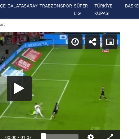
ÇE
GALATASARAY
TRABZONSPOR
SÜPER
TÜRKİYE
BASK
LİG
KUPASI
art
00:00
/
01:07