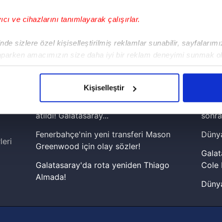
yıcı ve cihazlarını tanımlayarak çalışırlar.
!
de sizlere özel kişiselleştirilmiş reklamlar sunabilir, sayfalarım
aparken amacımızın size daha iyi bir reklam deneyimi sunmak ol
iPhone
Android
iPad
Facebook
X
NSosyal
imizden gelen çabayı gösterdiğimizi ve bu noktada, reklamların ma
olduğunu sizlere hatırlatmak isteriz.
Kişiselleştir
çerezlere izin vermedikleri takdirde, kullanıcılara hedefli reklaml
Julio Enciso transferinde resmi adım
Lamin
atıldı! Galatasaray...
sonra
abilmek için İnternet Sitemizde kendimize ve üçüncü kişilere ait 
Fenerbahçe'nin yeni transferi Mason
Dünya
isel verileriniz işlenmekte olup gerekli olan çerezler bilgi toplum
leri
Greenwood için olay sözler!
 çerezler, sitemizin daha işlevsel kılınması ve kişiselleştirilmes
Galat
 yapılması, amaçlarıyla sınırlı olarak açık rızanız dahilinde kulla
Galatasaray'da rota yeniden Thiago
Cole 
Almada!
Dünya
aşağıda yer alan panel vasıtasıyla belirleyebilirsiniz. Çerezlere iliş
Fenerbahçe'nin Şampiyonlar Ligi'nde
cephe
lgilendirme Metnimizi
ziyaret edebilirsiniz.
muhtemel rakibi belli oldu! Gornik
2026 
Zabrze'yi elerlerse...
Korunması Kanunu uyarınca hazırlanmış Aydınlatma Metnimizi okum