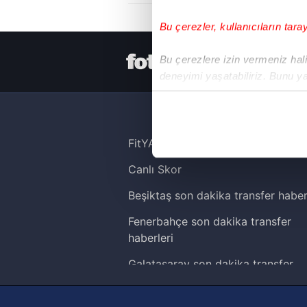
Bu çerezler, kullanıcıların tara
HER YERDE
Bu çerezlere izin vermeniz halin
deneyimi yaşatabiliriz. Bunu y
içerikleri sunabilmek adına el
noktasında tek gelir kalemimiz 
Her halükârda, kullanıcılar, bu 
FitYAŞA
Canlı Skor
Sizlere daha iyi bir hizmet sun
çerezler vasıtasıyla çeşitli kiş
Beşiktaş son dakika transfer haber
amacıyla kullanılmaktadır. Diğer
Fenerbahçe son dakika transfer
reklam/pazarlama faaliyetlerinin
haberleri
Çerezlere ilişkin tercihlerinizi 
Galatasaray son dakika transfer
butonuna tıklayabilir,
Çerez Bi
haberleri
Trabzonspor son dakika transfer
6698 sayılı Kişisel Verilerin 