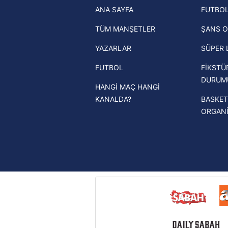
ANA SAYFA
FUTBOL
haberleri
mevzuata uygun olarak kullanılan
TÜM MANŞETLER
ŞANS O
Trendyol Süper Lig haberleri
YAZARLAR
SÜPER 
Ziraat Türkiye Kupası haberleri
FUTBOL
FİKSTÜ
UEFA Şampiyonlar Ligi haberleri
DURUM
HANGİ MAÇ HANGİ
UEFA Avrupa Ligi haberleri
KANALDA?
BASKET
UEFA Konferans Ligi haberleri
ORGAN