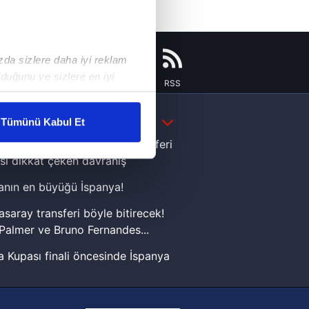
ızda sizlere daha iyi reklam
duğunu ve sizlere en iyi
Instagram
Flipboard
Youtube
RSS
liyetlerimizi karşılamak
DAHA FAZLA
Tümünü Kabul Et
ar gösterilmeyecektir."
e Yamal'dan Dünya Kupası zaferi
sı dikkat çeken davranış
çerezler kullanılmaktadır. Bu
nın en büyüğü İspanya!
u hizmetlerinin sunulması
i ve sizlere yönelik
asaray transferi böyle bitirecek!
nılacaktır.
Palmer ve Bruno Fernandes...
 Kupası finali öncesinde İspanya
kin detaylı bilgi için Ayarlar
sinde can sıkan gelişme!
FIFA Dünya Kupası'nı kazanana
ak ve sitemizde ilgili