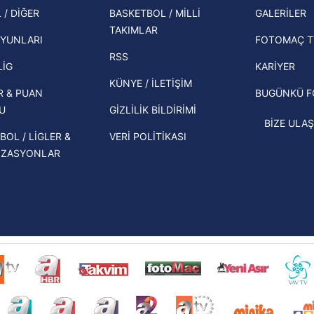
şampi
 / DİĞER
BASKETBOL / MİLLİ
GALERİLER
 çerezlerle ilgili bilgi almak için lütfen
tıklayınız
.
İspanya-Arjantin finalinin ardından dış
TAKIMLAR
Herna
basından gündem olan manşetler!
YUNLARI
FOTOMAÇ T
ekipl
RSS
Beşiktaş'ın UEFA Avrupa Ligi'nde 3. Ön
direk
LİG
KARİYER
Eleme Turu muhtemel rakipleri belli
KÜNYE / İLETİŞİM
R & PUAN
BUGÜNKÜ 
oldu!
U
GİZLİLİK BİLDİRİMİ
BİZE ULAŞ
BOL / LİGLER &
VERİ POLİTİKASI
İZASYONLAR