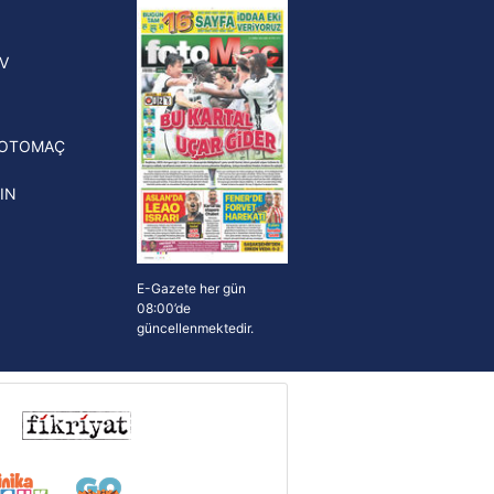
yonluk yüzüğü verilecek
n Crespo, Meksika Ligi
V
erinden Atlas'ın yeni teknik
törü oldu
FOTOMAÇ
IN
E-Gazete her gün
08:00’de
güncellenmektedir.