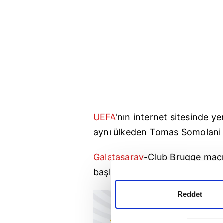
UEFA
'nın internet sitesinde yer
aynı ülkeden Tomas Somolani 
Galatasaray
-Club Brugge maçı
başlayacak.
Reddet