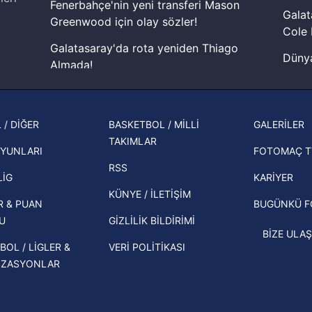
Fenerbahçe'nin yeni transferi Mason
aşağıda yer alan panel vasıtasıyla belirleyebilirsiniz. Çerezlere iliş
Galat
Greenwood için olay sözler!
lgilendirme Metnimizi
ziyaret edebilirsiniz.
Cole 
Galatasaray'da rota yeniden Thiago
Korunması Kanunu uyarınca hazırlanmış Aydınlatma Metnimizi okum
Dünya
Almada!
 çerezlerle ilgili bilgi almak için lütfen
tıklayınız
.
cephe
Fenerbahçe'nin Şampiyonlar Ligi'nde
2026 
muhtemel rakibi belli oldu! Gornik
şampi
Zabrze'yi elerlerse...
 / DİĞER
BASKETBOL / MİLLİ
GALERİLER
TAKIMLAR
Herna
İspanya-Arjantin finalinin ardından dış
YUNLARI
FOTOMAÇ T
ekipl
basından gündem olan manşetler!
RSS
direk
LİG
KARİYER
Beşiktaş'ın UEFA Avrupa Ligi'nde 3. Ön
KÜNYE / İLETİŞİM
R & PUAN
BUGÜNKÜ 
Eleme Turu muhtemel rakipleri belli
U
GİZLİLİK BİLDİRİMİ
oldu!
BİZE ULAŞ
BOL / LİGLER &
VERİ POLİTİKASI
İZASYONLAR