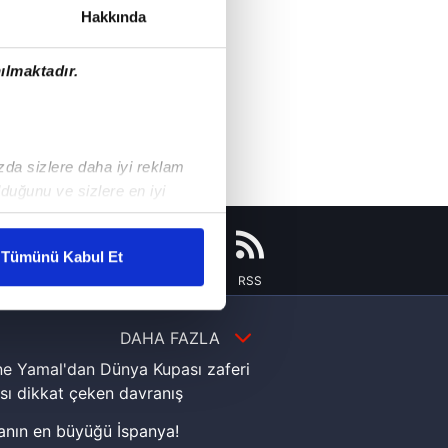
Hakkında
ılmaktadır.
ızda sizlere daha iyi reklam
duğunu ve sizlere en iyi
liyetlerimizi karşılamak
Tümünü Kabul Et
Instagram
Flipboard
Youtube
RSS
ar gösterilmeyecektir."
çerezler kullanılmaktadır. Bu
DAHA FAZLA
u hizmetlerinin sunulması
e Yamal'dan Dünya Kupası zaferi
i ve sizlere yönelik
sı dikkat çeken davranış
nılacaktır.
nın en büyüğü İspanya!