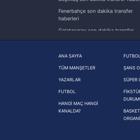
Çerezlere ilişkin tercihlerinizi 
butonuna tıklayabilir,
Çerez Bi
Fenerbahçe son dakika transfer
haberleri
6698 sayılı Kişisel Verilerin 
Galatasaray son dakika transfer
mevzuata uygun olarak kullanılan
haberleri
Trabzonspor son dakika transfer
ANA SAYFA
FUTBOL
haberleri
TÜM MANŞETLER
ŞANS O
Trendyol Süper Lig haberleri
YAZARLAR
SÜPER 
Ziraat Türkiye Kupası haberleri
FUTBOL
FİKSTÜ
UEFA Şampiyonlar Ligi haberleri
DURUM
HANGİ MAÇ HANGİ
UEFA Avrupa Ligi haberleri
KANALDA?
BASKET
UEFA Konferans Ligi haberleri
ORGAN