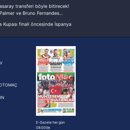
kin detaylı bilgi için Ayarlar
asaray transferi böyle bitirecek!
Palmer ve Bruno Fernandes...
ak ve sitemizde ilgili
 Kupası finali öncesinde İspanya
sinde can sıkan gelişme!
FIFA Dünya Kupası'nı kazanana
yonluk yüzüğü verilecek
n Crespo, Meksika Ligi
V
erinden Atlas'ın yeni teknik
törü oldu
FOTOMAÇ
IN
E-Gazete her gün
08:00’de