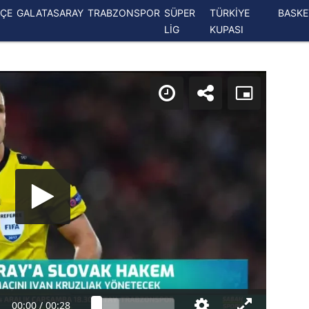
ÇE
GALATASARAY
TRABZONSPOR
SÜPER
TÜRKİYE
BASK
LİG
KUPASI
00:00
/
00:28