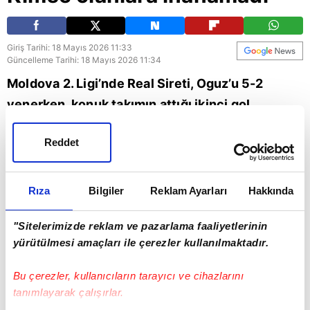
Giriş Tarihi: 18 Mayıs 2026 11:33
Güncelleme Tarihi: 18 Mayıs 2026 11:34
Moldova 2. Ligi’nde Real Sireti, Oguz’u 5-2
yenerken, konuk takımın attığı ikinci gol
futbolseverlerde şaşkınlık yarattı. İşte futbol
Reddet
tarihinin en ilginç golleri arasına giren o
pozisyon... | Son dakika spor haberleri
Rıza
Bilgiler
Reklam Ayarları
Hakkında
Spor
Moldova
lig
futbol
"Sitelerimizde reklam ve pazarlama faaliyetlerinin
yürütülmesi amaçları ile çerezler kullanılmaktadır.
Bu çerezler, kullanıcıların tarayıcı ve cihazlarını
tanımlayarak çalışırlar.