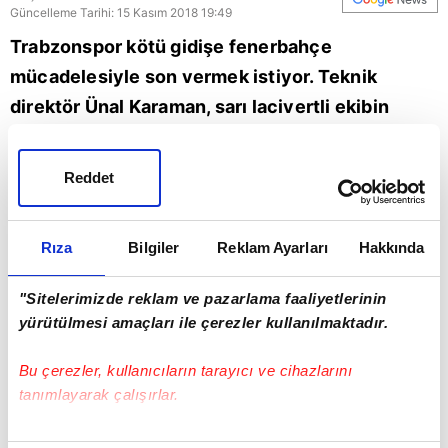
Güncelleme Tarihi: 15 Kasım 2018 19:49
Trabzonspor kötü gidişe fenerbahçe
mücadelesiyle son vermek istiyor. Teknik
direktör Ünal Karaman, sarı lacivertli ekibin
koeman ile yakaladığı çıkışı detaylı analiz
ediyor.
Reddet
Trabzonspor
Fenerbahçe
Rıza
Bilgiler
Reklam Ayarları
Hakkında
"Sitelerimizde reklam ve pazarlama faaliyetlerinin
yürütülmesi amaçları ile çerezler kullanılmaktadır.
Bu çerezler, kullanıcıların tarayıcı ve cihazlarını
tanımlayarak çalışırlar.
Bu çerezlere izin vermeniz halinde sizlere özel