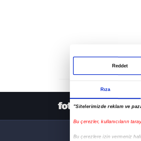
Reddet
Rıza
HER YERDE
"Sitelerimizde reklam ve paza
Bu çerezler, kullanıcıların tara
Bu çerezlere izin vermeniz halin