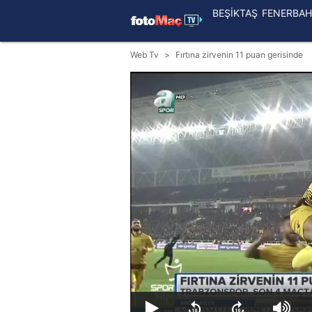
BEŞİKTAŞ
FENERBAH
Web Tv
Fırtına zirvenin 11 puan gerisinde