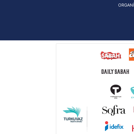
UEFA Konferans Ligi haberleri
ORGAN