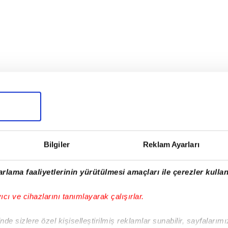
Bilgiler
Reklam Ayarları
!
rlama faaliyetlerinin yürütülmesi amaçları ile çerezler kullan
iPhone
Android
iPad
Facebook
X
NSosyal
yıcı ve cihazlarını tanımlayarak çalışırlar.
de sizlere özel kişiselleştirilmiş reklamlar sunabilir, sayfalarım