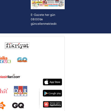
E-Gazete her gün
08:00’de
güncellenmektedir.