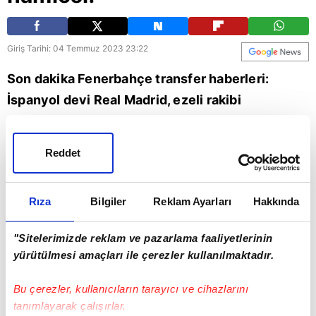
Giriş Tarihi: 04 Temmuz 2023 23:22
Son dakika Fenerbahçe transfer haberleri:
İspanyol devi Real Madrid, ezeli rakibi
Barcelona'nın da transfer etmek istediği Arda
Güler'de avantajlı konuma geçti. Konuyla ilgili
Reddet
detayları A Spor muhabiri Ahmet Selim Kul
aktardı. (FB spor haberi)
Rıza
Bilgiler
Reklam Ayarları
Hakkında
Spor
Barcelona
Fenerbahçe
"Sitelerimizde reklam ve pazarlama faaliyetlerinin
yürütülmesi amaçları ile çerezler kullanılmaktadır.
Bu çerezler, kullanıcıların tarayıcı ve cihazlarını
tanımlayarak çalışırlar.