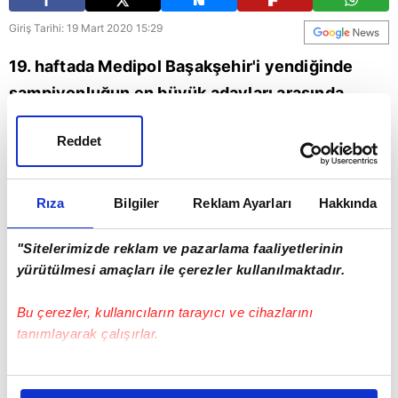
Giriş Tarihi: 19 Mart 2020 15:29
19. haftada Medipol Başakşehir'i yendiğinde
şampiyonluğun en büyük adayları arasında
gösterilen Fenerbahçe, yaklaşık 2 aylık süreçte
Reddet
zirve iddiasını kaybetti.
Rıza
Bilgiler
Reklam Ayarları
Hakkında
"Sitelerimizde reklam ve pazarlama faaliyetlerinin
yürütülmesi amaçları ile çerezler kullanılmaktadır.
Bu çerezler, kullanıcıların tarayıcı ve cihazlarını
tanımlayarak çalışırlar.
Bu çerezlere izin vermeniz halinde sizlere özel
kişiselleştirilmiş reklamlar sunabilir, sayfalarımızda sizlere