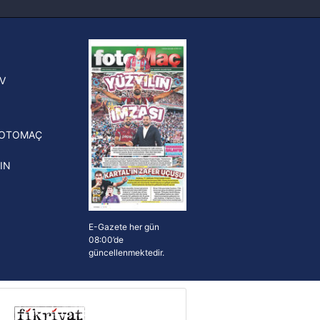
sinde can sıkan gelişme!
ak ve sitemizde ilgili
FIFA Dünya Kupası'nı kazanana
yonluk yüzüğü verilecek
n Crespo, Meksika Ligi
V
erinden Atlas'ın yeni teknik
törü oldu
FOTOMAÇ
IN
E-Gazete her gün
08:00’de
güncellenmektedir.