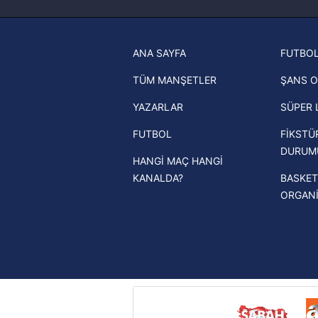
haberleri
6698 sayılı Kişisel Verilerin 
mevzuata uygun olarak kullanılan
Trabzonspor son dakika transfer
ANA SAYFA
FUTBOL
haberleri
TÜM MANŞETLER
ŞANS O
Trendyol Süper Lig haberleri
YAZARLAR
SÜPER 
Ziraat Türkiye Kupası haberleri
FUTBOL
FİKSTÜ
UEFA Şampiyonlar Ligi haberleri
DURUM
HANGİ MAÇ HANGİ
UEFA Avrupa Ligi haberleri
KANALDA?
BASKET
UEFA Konferans Ligi haberleri
ORGAN