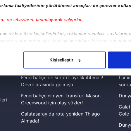
rlama faaliyetlerinin yürütülmesi amaçları ile çerezler kullan
yıcı ve cihazlarını tanımlayarak çalışırlar.
de sizlere özel kişiselleştirilmiş reklamlar sunabilir, sayfalarım
aparken amacımızın size daha iyi bir reklam deneyimi sunmak ol
!
imizden gelen çabayı gösterdiğimizi ve bu noktada, reklamların ma
iPhone
Android
iPad
Facebook
X
NSosyal
olduğunu sizlere hatırlatmak isteriz.
Kişiselleştir
çerezlere izin vermedikleri takdirde, kullanıcılara hedefli reklaml
Fenerbahçe'de sürpriz ayrılık ihtimali!
Lamin
abilmek için İnternet Sitemizde kendimize ve üçüncü kişilere ait 
Devre arasında gelmişti
sonra
isel verileriniz işlenmekte olup gerekli olan çerezler bilgi toplum
Fenerbahçe'nin yeni transferi Mason
Dünya
 çerezler, sitemizin daha işlevsel kılınması ve kişiselleştirilmes
leri
Greenwood için olay sözler!
 yapılması, amaçlarıyla sınırlı olarak açık rızanız dahilinde kulla
Galat
Galatasaray'da rota yeniden Thiago
Cole 
aşağıda yer alan panel vasıtasıyla belirleyebilirsiniz. Çerezlere iliş
Almada!
Dünya
lgilendirme Metnimizi
ziyaret edebilirsiniz.