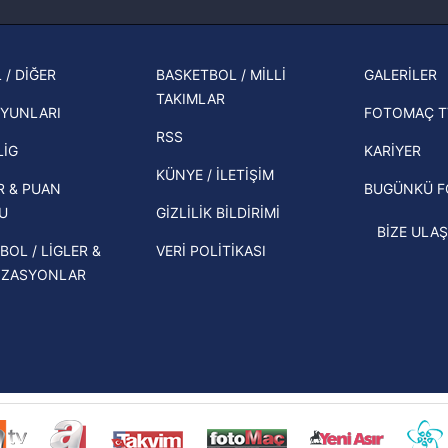
Fenerbahçe'nin Şampiyonlar Ligi'nde
cephe
muhtemel rakibi belli oldu! Gornik
Korunması Kanunu uyarınca hazırlanmış Aydınlatma Metnimizi okum
2026 
Zabrze'yi elerlerse...
 çerezlerle ilgili bilgi almak için lütfen
tıklayınız
.
şampi
 / DİĞER
BASKETBOL / MİLLİ
GALERİLER
İspanya-Arjantin finalinin ardından dış
TAKIMLAR
Herna
basından gündem olan manşetler!
YUNLARI
FOTOMAÇ T
ekipl
RSS
Beşiktaş'ın UEFA Avrupa Ligi'nde 3. Ön
direk
LİG
KARİYER
Eleme Turu muhtemel rakipleri belli
KÜNYE / İLETİŞİM
R & PUAN
BUGÜNKÜ 
oldu!
U
GİZLİLİK BİLDİRİMİ
BİZE ULAŞ
BOL / LİGLER &
VERİ POLİTİKASI
İZASYONLAR