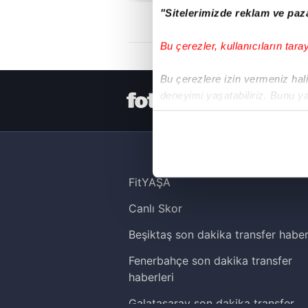
"Sitelerimizde reklam ve paza
Bu çerezler, kullanıcıların tara
Bu çerezlere izin vermeniz halin
deneyimi yaşatabiliriz. Bunu y
HER YERDE
içerikleri sunabilmek adına el
noktasında tek gelir kalemimiz 
Her halükârda, kullanıcılar, bu 
FitYAŞA
Sizlere daha iyi bir hizmet sun
Canlı Skor
çerezler vasıtasıyla çeşitli kiş
amacıyla kullanılmaktadır. Diğer
Beşiktaş son dakika transfer haber
reklam/pazarlama faaliyetlerinin
Fenerbahçe son dakika transfer
haberleri
Çerezlere ilişkin tercihlerinizi 
butonuna tıklayabilir,
Çerez Bi
Galatasaray son dakika transfer