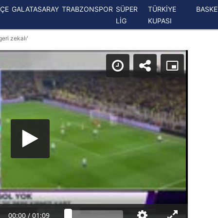
ÇE
GALATASARAY
TRABZONSPOR
SÜPER
TÜRKİYE
BASK
LİG
KUPASI
eri zekalı'
00:00
/
01:09