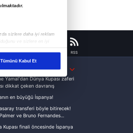
ılmaktadır.
ızda sizlere daha iyi reklam
duğunu ve sizlere en iyi
liyetlerimizi karşılamak
Instagram
Flipboard
Youtube
RSS
Tümünü Kabul Et
DAHA FAZLA
ar gösterilmeyecektir."
e Yamal'dan Dünya Kupası zaferi
çerezler kullanılmaktadır. Bu
sı dikkat çeken davranış
u hizmetlerinin sunulması
nın en büyüğü İspanya!
i ve sizlere yönelik
nılacaktır.
asaray transferi böyle bitirecek!
Palmer ve Bruno Fernandes...
kin detaylı bilgi için Ayarlar
 Kupası finali öncesinde İspanya