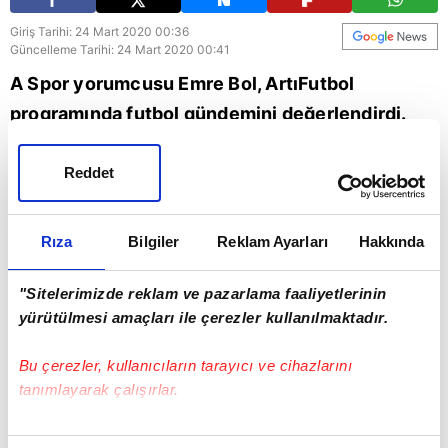
Giriş Tarihi: 24 Mart 2020 00:36
Güncelleme Tarihi: 24 Mart 2020 00:41
A Spor yorumcusu Emre Bol, ArtıFutbol
programında futbol gündemini değerlendirdi.
Bol, "Tek bir önerim var, 8 maçı haftada iki maç
oynarsan 1 ayda bitiriyorsun bu işi. dedi.
Reddet
Futbol
Galatasaray
Spor
Rıza
Bilgiler
Reklam Ayarları
Hakkında
"Sitelerimizde reklam ve pazarlama faaliyetlerinin
yürütülmesi amaçları ile çerezler kullanılmaktadır.
Bu çerezler, kullanıcıların tarayıcı ve cihazlarını
tanımlayarak çalışırlar.
Bu çerezlere izin vermeniz halinde sizlere özel