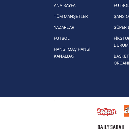
ANA SAYFA
FUTBOL
haberleri
mevzuata uygun olarak kullanılan
TÜM MANŞETLER
ŞANS O
Trendyol Süper Lig haberleri
YAZARLAR
SÜPER 
Ziraat Türkiye Kupası haberleri
FUTBOL
FİKSTÜ
UEFA Şampiyonlar Ligi haberleri
DURUM
HANGİ MAÇ HANGİ
UEFA Avrupa Ligi haberleri
KANALDA?
BASKET
UEFA Konferans Ligi haberleri
ORGAN