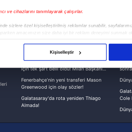
yıcı ve cihazlarını tanımlayarak çalışırlar.
!
de sizlere özel kişiselleştirilmiş reklamlar sunabilir, sayfalarım
aparken amacımızın size daha iyi bir reklam deneyimi sunmak ol
iPhone
Android
iPad
Facebook
X
NSosyal
imizden gelen çabayı gösterdiğimizi ve bu noktada, reklamların ma
olduğunu sizlere hatırlatmak isteriz.
Kişiselleştir
çerezlere izin vermedikleri takdirde, kullanıcılara hedefli reklaml
Rafael Leao'nun Galatasaray'a gelmesi
Lamin
için tek şart belli oldu! Milan Başkanı...
sonra
abilmek için İnternet Sitemizde kendimize ve üçüncü kişilere ait 
Fenerbahçe'nin yeni transferi Mason
Dünya
isel verileriniz işlenmekte olup gerekli olan çerezler bilgi toplum
leri
Greenwood için olay sözler!
 çerezler, sitemizin daha işlevsel kılınması ve kişiselleştirilmes
Galat
 yapılması, amaçlarıyla sınırlı olarak açık rızanız dahilinde kulla
Galatasaray'da rota yeniden Thiago
Cole 
Almada!
Dünya
aşağıda yer alan panel vasıtasıyla belirleyebilirsiniz. Çerezlere iliş
Fenerbahçe'nin Şampiyonlar Ligi'nde
cephe
lgilendirme Metnimizi
ziyaret edebilirsiniz.
muhtemel rakibi belli oldu! Gornik
2026 
Zabrze'yi elerlerse...
Korunması Kanunu uyarınca hazırlanmış Aydınlatma Metnimizi okum