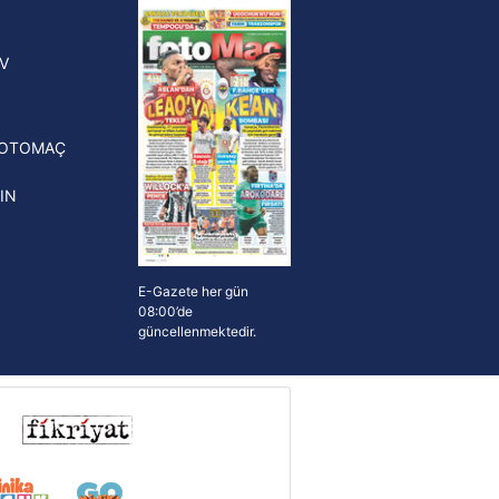
yonluk yüzüğü verilecek
n Crespo, Meksika Ligi
V
erinden Atlas'ın yeni teknik
törü oldu
FOTOMAÇ
IN
E-Gazete her gün
08:00’de
güncellenmektedir.