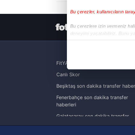
Bu çerezler, kullanıcıların tara
HER YERDE
Bu çerezlere izin vermeniz halin
deneyimi yaşatabiliriz. Bunu y
içerikleri sunabilmek adına el
noktasında tek gelir kalemimiz 
Her halükârda, kullanıcılar, bu 
FitYAŞA
Canlı Skor
Sizlere daha iyi bir hizmet sun
çerezler vasıtasıyla çeşitli kiş
Beşiktaş son dakika transfer haber
amacıyla kullanılmaktadır. Diğer
Fenerbahçe son dakika transfer
reklam/pazarlama faaliyetlerinin
haberleri
Çerezlere ilişkin tercihlerinizi 
Galatasaray son dakika transfer
butonuna tıklayabilir,
Çerez Bi
haberleri
Trabzonspor son dakika transfer
6698 sayılı Kişisel Verilerin 