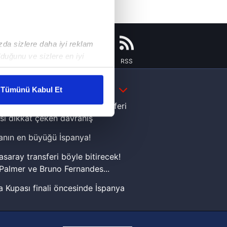
ızda sizlere daha iyi reklam
duğunu ve sizlere en iyi
Instagram
Flipboard
Youtube
RSS
liyetlerimizi karşılamak
DAHA FAZLA
Tümünü Kabul Et
ar gösterilmeyecektir."
e Yamal'dan Dünya Kupası zaferi
sı dikkat çeken davranış
çerezler kullanılmaktadır. Bu
nın en büyüğü İspanya!
u hizmetlerinin sunulması
i ve sizlere yönelik
asaray transferi böyle bitirecek!
nılacaktır.
Palmer ve Bruno Fernandes...
 Kupası finali öncesinde İspanya
kin detaylı bilgi için Ayarlar
sinde can sıkan gelişme!
FIFA Dünya Kupası'nı kazanana
ak ve sitemizde ilgili