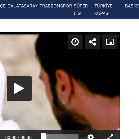
ÇE
GALATASARAY
TRABZONSPOR
SÜPER
TÜRKİYE
BASK
LİG
KUPASI
00:00
/
00:30