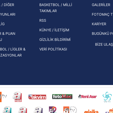
şampi
 / DİĞER
BASKETBOL / MİLLİ
GALERİLER
 çerezlerle ilgili bilgi almak için lütfen
tıklayınız
.
İspanya-Arjantin finalinin ardından dış
TAKIMLAR
Herna
basından gündem olan manşetler!
YUNLARI
FOTOMAÇ T
ekipl
RSS
Beşiktaş'ın UEFA Avrupa Ligi'nde 3. Ön
direk
LİG
KARİYER
Eleme Turu muhtemel rakipleri belli
KÜNYE / İLETİŞİM
R & PUAN
BUGÜNKÜ 
oldu!
U
GİZLİLİK BİLDİRİMİ
BİZE ULAŞ
BOL / LİGLER &
VERİ POLİTİKASI
İZASYONLAR