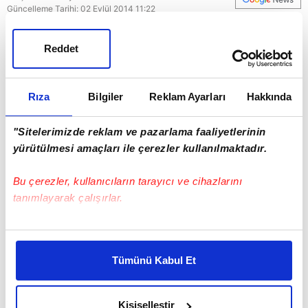
Güncelleme Tarihi: 02 Eylül 2014 11:22
Reddet
Rıza
Bilgiler
Reklam Ayarları
Hakkında
"Sitelerimizde reklam ve pazarlama faaliyetlerinin
yürütülmesi amaçları ile çerezler kullanılmaktadır.
Bu çerezler, kullanıcıların tarayıcı ve cihazlarını
tanımlayarak çalışırlar.
Bu çerezlere izin vermeniz halinde sizlere özel
kişiselleştirilmiş reklamlar sunabilir, sayfalarımızda sizlere
Tümünü Kabul Et
daha iyi reklam deneyimi yaşatabiliriz. Bunu yaparken
amacımızın size daha iyi bir reklam deneyimi sunmak
olduğunu ve sizlere en iyi içerikleri sunabilmek adına
Kişiselleştir