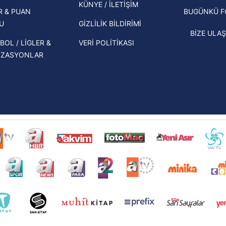
KÜNYE / İLETİŞİM
R & PUAN
BUGÜNKÜ 
Spot 
U
GİZLİLİK BİLDİRİMİ
tartı
BİZE ULAŞ
yönet
BOL / LİGLER &
VERİ POLİTİKASI
İZASYONLAR