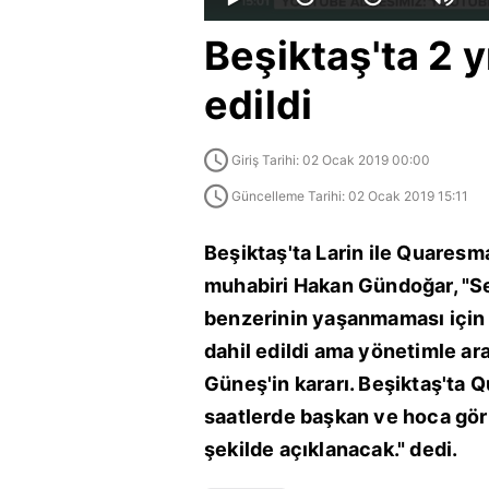
Beşiktaş'ta 2 y
edildi
Giriş Tarihi: 02 Ocak 2019 00:00
Güncelleme Tarihi: 02 Ocak 2019 15:11
Beşiktaş'ta Larin ile Quaresm
muhabiri Hakan Gündoğar, "S
benzerinin yaşanmaması için 
dahil edildi ama yönetimle ar
Güneş'in kararı. Beşiktaş'ta 
saatlerde başkan ve hoca gör
şekilde açıklanacak." dedi.