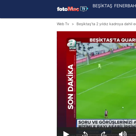
BEŞİKTAŞ
FENERBAH
Web Tv
Beşiktaş'ta 2 yıldız kadroya dahil ed