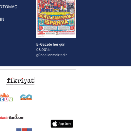
FOTOMAÇ
ışıkları 2026 Dünya Kupası'ndaki
şmalı kararlar sonrası FIFA
IN
iminin üstünde
E-Gazete her gün
08:00’de
güncellenmektedir.