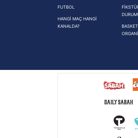
FUTBOL
FİKSTÜ
UEFA Şampiyonlar Ligi haberleri
DURUM
HANGİ MAÇ HANGİ
UEFA Avrupa Ligi haberleri
KANALDA?
BASKET
UEFA Konferans Ligi haberleri
ORGAN