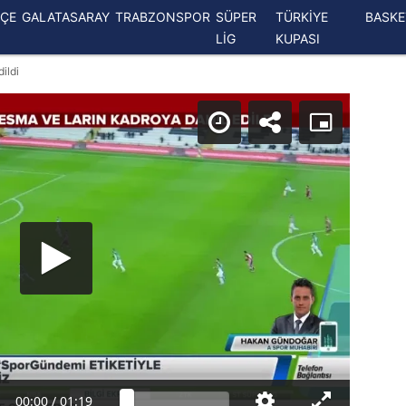
ÇE
GALATASARAY
TRABZONSPOR
SÜPER
TÜRKİYE
BASK
LİG
KUPASI
ildi
00:00
/
01:19