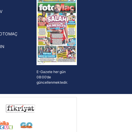
n Crespo, Meksika Ligi
V
erinden Atlas'ın yeni teknik
törü oldu
FOTOMAÇ
IN
E-Gazete her gün
08:00’de
güncellenmektedir.