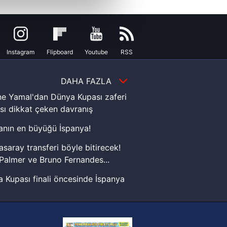
çerezler kullanılmaktadır. Bu
u hizmetlerinin sunulması
i ve sizlere yönelik
nılacaktır.
Instagram
Flipboard
Youtube
RSS
kin detaylı bilgi için Ayarlar
DAHA FAZLA
e Yamal'dan Dünya Kupası zaferi
ak ve sitemizde ilgili
sı dikkat çeken davranış
nın en büyüğü İspanya!
asaray transferi böyle bitirecek!
Palmer ve Bruno Fernandes...
 Kupası finali öncesinde İspanya
sinde can sıkan gelişme!
FIFA Dünya Kupası'nı kazanana
yonluk yüzüğü verilecek