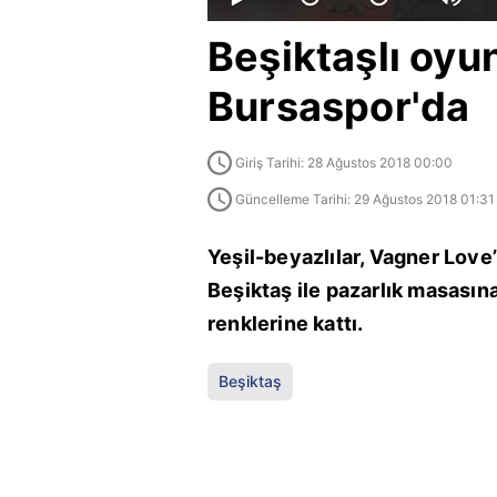
Beşiktaşlı oy
Bursaspor'da
Giriş Tarihi: 28 Ağustos 2018 00:00
Güncelleme Tarihi: 29 Ağustos 2018 01:31
Yeşil-beyazlılar, Vagner Love
Beşiktaş ile pazarlık masasına
renklerine kattı.
Beşiktaş