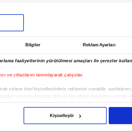
milyon euro bonservisle Beşiktaş'a giden
kımda 17 resmi maçta 5 gol atarken
2016-2017 sezonunu attığı 23 golle krallık
z geçmişte Palmeiras, CSKA Moskova, Flamengo
Bilgiler
Reklam Ayarları
ti.
rlama faaliyetlerinin yürütülmesi amaçları ile çerezler kullan
yıcı ve cihazlarını tanımlayarak çalışırlar.
de sizlere özel kişiselleştirilmiş reklamlar sunabilir, sayfalarım
aparken amacımızın size daha iyi bir reklam deneyimi sunmak ol
imizden gelen çabayı gösterdiğimizi ve bu noktada, reklamların ma
olduğunu sizlere hatırlatmak isteriz.
Kişiselleştir
çerezlere izin vermedikleri takdirde, kullanıcılara hedefli reklaml