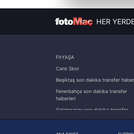
Sizlere daha iyi bir hizmet sun
çerezler vasıtasıyla çeşitli kiş
HER YERDE
amacıyla kullanılmaktadır. Diğer
reklam/pazarlama faaliyetlerinin
Çerezlere ilişkin tercihlerinizi 
butonuna tıklayabilir,
Çerez Bi
FitYAŞA
6698 sayılı Kişisel Verilerin 
Canlı Skor
mevzuata uygun olarak kullanılan
Beşiktaş son dakika transfer haber
Fenerbahçe son dakika transfer
haberleri
Galatasaray son dakika transfer
haberleri
Trabzonspor son dakika transfer