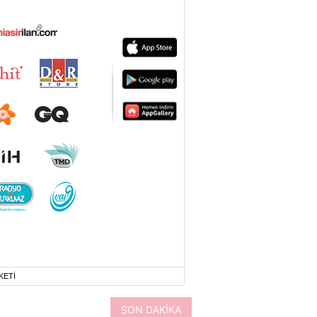
KETİ
SON DAKİKA