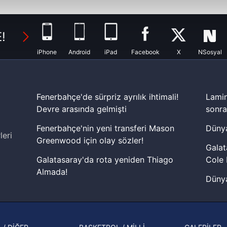
abilmek için İnternet Sitemizde kendimize ve üçüncü kişilere ait 
isel verileriniz işlenmekte olup gerekli olan çerezler bilgi toplum
!
 çerezler, sitemizin daha işlevsel kılınması ve kişiselleştirilmes
 yapılması, amaçlarıyla sınırlı olarak açık rızanız dahilinde kulla
iPhone
Android
iPad
Facebook
X
NSosyal
aşağıda yer alan panel vasıtasıyla belirleyebilirsiniz. Çerezlere iliş
lgilendirme Metnimizi
ziyaret edebilirsiniz.
Fenerbahçe'de sürpriz ayrılık ihtimali!
Lamin
Korunması Kanunu uyarınca hazırlanmış Aydınlatma Metnimizi okum
Devre arasında gelmişti
sonra
 çerezlerle ilgili bilgi almak için lütfen
tıklayınız
.
Fenerbahçe'nin yeni transferi Mason
Dünya
leri
Greenwood için olay sözler!
Galat
Galatasaray'da rota yeniden Thiago
Cole 
Almada!
Dünya
Fenerbahçe'nin Şampiyonlar Ligi'nde
cephe
muhtemel rakibi belli oldu! Gornik
2026 
Zabrze'yi elerlerse...
şampi