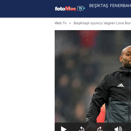
BEŞİKTAŞ
FENERBAH
Web Tv
Beşiktaşlı oyuncu Vagner Love Bur