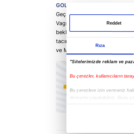
GOL KRALI OLMUŞTU
Geçen sezon ara transferde 3 
Vagner Love, siyah-beyazlı ta
Reddet
beklentileri karşılayamamıştı. 
tacını takan Brezilyalı yıldı
Rıza
ve Monaco'da da forma giymiş
"Sitelerimizde reklam ve paza
Bu çerezler, kullanıcıların tara
Bu çerezlere izin vermeniz halin
deneyimi yaşatabiliriz. Bunu y
içerikleri sunabilmek adına el
noktasında tek gelir kalemimiz 
Her halükârda, kullanıcılar, bu 