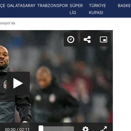
ÇE
GALATASARAY
TRABZONSPOR
SÜPER
TÜRKİYE
BASK
LİG
KUPASI
saspor'da
00:00
/
02:11