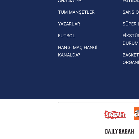
ANA SAYFA
FUTBOL
haberleri
TÜM MANŞETLER
ŞANS O
Trendyol Süper Lig haberleri
YAZARLAR
SÜPER 
Ziraat Türkiye Kupası haberleri
FUTBOL
FİKSTÜ
UEFA Şampiyonlar Ligi haberleri
DURUM
HANGİ MAÇ HANGİ
UEFA Avrupa Ligi haberleri
KANALDA?
BASKET
UEFA Konferans Ligi haberleri
ORGAN