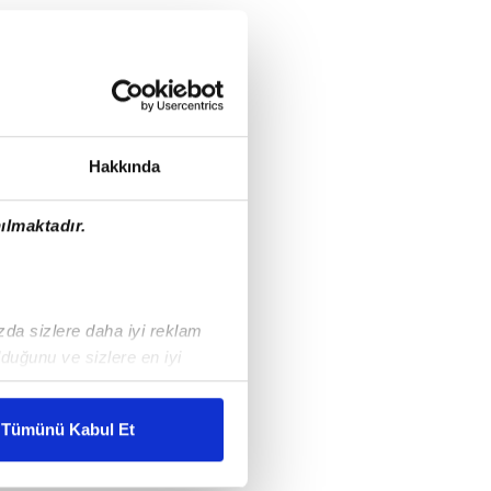
Hakkında
ılmaktadır.
ızda sizlere daha iyi reklam
duğunu ve sizlere en iyi
liyetlerimizi karşılamak
Tümünü Kabul Et
ar gösterilmeyecektir."