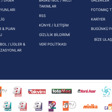
 / DİĞER
BASKETBOL / MİLLİ
GALERİLER
İspanya-Arjantin finalinin ardından dış
TAKIMLAR
Herna
basından gündem olan manşetler!
YUNLARI
FOTOMAÇ T
ekipl
RSS
Beşiktaş'ın UEFA Avrupa Ligi'nde 3. Ön
direk
LİG
KARİYER
Eleme Turu muhtemel rakipleri belli
KÜNYE / İLETİŞİM
R & PUAN
BUGÜNKÜ 
oldu!
U
GİZLİLİK BİLDİRİMİ
BİZE ULAŞ
BOL / LİGLER &
VERİ POLİTİKASI
İZASYONLAR