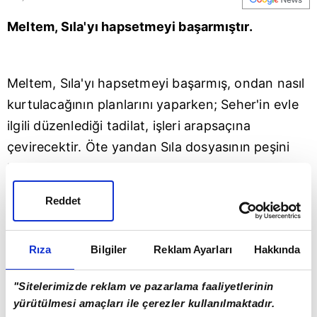
Meltem, Sıla'yı hapsetmeyi başarmıştır.
Meltem, Sıla'yı hapsetmeyi başarmış, ondan nasıl
kurtulacağının planlarını yaparken; Seher'in evle
ilgili düzenlediği tadilat, işleri arapsaçına
çevirecektir. Öte yandan Sıla dosyasının peşini
bırakmayan, azimli bir polis memuru, Tarık'a
ulaşacak ve şüphelerinde haklı olduğunu
Reddet
belgeleyecektir. Zeynep ise aklının kendisine
oynadığı oyunlar neticesinde, kendisini Emre'nin
Rıza
Bilgiler
Reklam Ayarları
Hakkında
yanında bulup, hastanelik olacak; hamile olduğu
gerçeğini gizlemeye çalışırken, Emre ve Bora
"Sitelerimizde reklam ve pazarlama faaliyetlerinin
arasındaki gerilim hiç ummadığı sonuçlara yol
yürütülmesi amaçları ile çerezler kullanılmaktadır.
açacaktır.