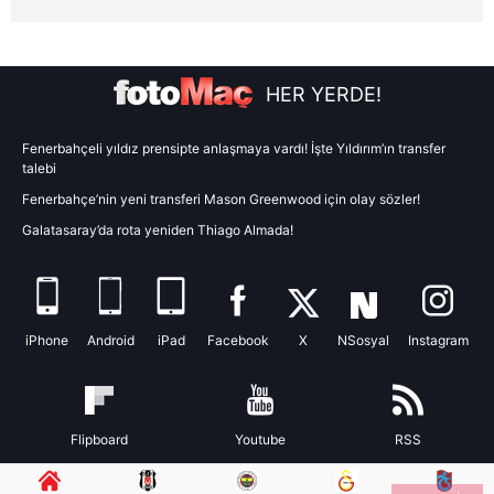
için Ayarlar butonuna tıklayabilir,
Çerez Bilgilendirme
Metnimizi
ziyaret edebilirsiniz.
HER YERDE!
6698 sayılı Kişisel Verilerin Korunması Kanunu uyarınca
hazırlanmış Aydınlatma Metnimizi okumak ve sitemizde
Fenerbahçeli yıldız prensipte anlaşmaya vardı! İşte Yıldırım’ın transfer
ilgili mevzuata uygun olarak kullanılan çerezlerle ilgili bilgi
talebi
almak için lütfen
tıklayınız
.
Fenerbahçe’nin yeni transferi Mason Greenwood için olay sözler!
Galatasaray’da rota yeniden Thiago Almada!
iPhone
Android
iPad
Facebook
X
NSosyal
Instagram
Flipboard
Youtube
RSS