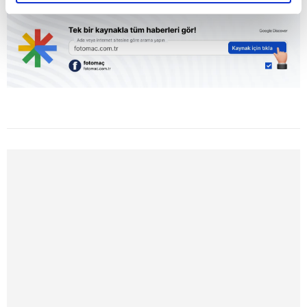
reklamların maliyetlerimizi karşılamak noktasında tek gelir
kalemimiz olduğunu sizlere hatırlatmak isteriz.
Her halükârda, kullanıcılar, bu çerezlere izin vermedikleri
takdirde, kullanıcılara hedefli reklamlar
gösterilmeyecektir."
Sizlere daha iyi bir hizmet sunabilmek için İnternet
Sitemizde kendimize ve üçüncü kişilere ait çerezler
kullanılmaktadır. Bu çerezler vasıtasıyla çeşitli kişisel
verileriniz işlenmekte olup gerekli olan çerezler bilgi
toplumu hizmetlerinin sunulması amacıyla
kullanılmaktadır. Diğer çerezler, sitemizin daha işlevsel
kılınması ve kişiselleştirilmesi ve sizlere yönelik
reklam/pazarlama faaliyetlerinin yapılması, amaçlarıyla
sınırlı olarak açık rızanız dahilinde kullanılacaktır.
Çerezlere ilişkin tercihlerinizi aşağıda yer alan panel
vasıtasıyla belirleyebilirsiniz. Çerezlere ilişkin detaylı bilgi