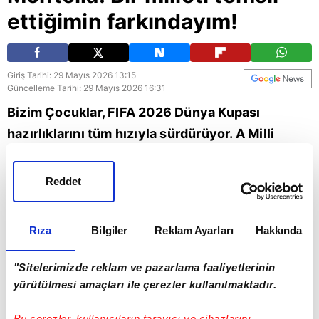
ettiğimin farkındayım!
Giriş Tarihi: 29 Mayıs 2026 13:15
Güncelleme Tarihi: 29 Mayıs 2026 16:31
Bizim Çocuklar, FIFA 2026 Dünya Kupası
hazırlıklarını tüm hızıyla sürdürüyor. A Milli
Takımımız, teknik direktör Vincenzo Montella
önderliğinde çalışmalarına devam ediyor. Son
Reddet
olarak Montella, A Spor'a özel canlı yayında
Dünya Kupası öncesi tüm gelişmeleri aktardı.
Rıza
Bilgiler
Reklam Ayarları
Hakkında
İşte o açıklamalar...
"Sitelerimizde reklam ve pazarlama faaliyetlerinin
Spor
Vincenzo Montella
Bizim Çocuklar
yürütülmesi amaçları ile çerezler kullanılmaktadır.
Bu çerezler, kullanıcıların tarayıcı ve cihazlarını