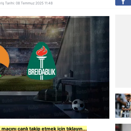
iriş Tarihi: 08 Temmuz 2025 11:48
k
maçını canlı takip etmek için tıklayın...