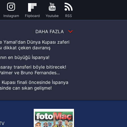
Instagram
Flipboard
Youtube
RSS
DAHA FAZLA
e Yamal'dan Dünya Kupası zaferi
ı dikkat çeken davranış
nın en büyüğü İspanya!
saray transferi böyle bitirecek!
almer ve Bruno Fernandes...
Kupası finali öncesinde İspanya
sinde can sıkan gelişme!
FIFA Dünya Kupası'nı kazanana
yonluk yüzüğü verilecek
n Crespo, Meksika Ligi
rinden Atlas'ın yeni teknik direktörü
TV