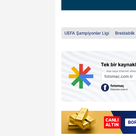
UEFA Şampiyonlar Ligi
Breidablik