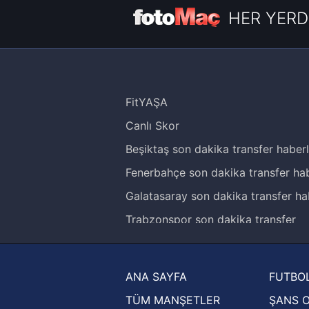
HER YERD
FitYAŞA
Canlı Skor
Beşiktaş son dakika transfer haberl
Fenerbahçe son dakika transfer hab
Galatasaray son dakika transfer ha
Trabzonspor son dakika transfer
haberleri
Trendyol Süper Lig haberleri
ANA SAYFA
FUTBOL
Ziraat Türkiye Kupası haberleri
TÜM MANŞETLER
ŞANS 
UEFA Şampiyonlar Ligi haberleri