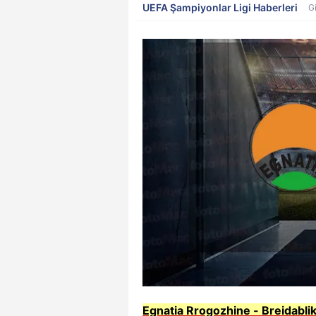
UEFA Şampiyonlar Ligi Haberleri
G
Egnatia Rrogozhine - Breidabli