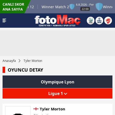
CANLI SKOR
6.8.2026 - Per
Winner Match 12
Winner Match 2
Winner 
ANA SAYFA
22:00
Anasayfa
Tyler Morton
OYUNCU DETAY
Olympique Lyon
Ligue 1
Tyler Morton