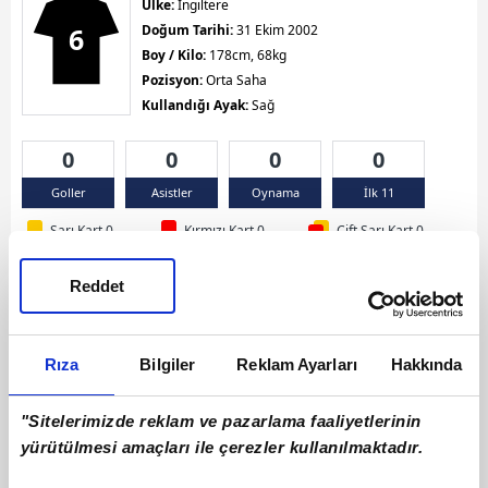
Ülke:
İngiltere
6
Doğum Tarihi:
31 Ekim 2002
Boy / Kilo:
178cm, 68kg
Pozisyon:
Orta Saha
Kullandığı Ayak:
Sağ
0
0
0
0
Goller
Asistler
Oynama
İlk 11
Sarı Kart 0
Kırmızı Kart 0
Çift Sarı Kart 0
Reddet
Rıza
Bilgiler
Reklam Ayarları
Hakkında
"Sitelerimizde reklam ve pazarlama faaliyetlerinin
yürütülmesi amaçları ile çerezler kullanılmaktadır.