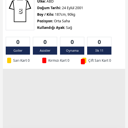
Ülke:
ABD
8
Doğum Tarihi:
24 Eylül 2001
Boy / Kilo:
187cm, 90kg
Pozisyon:
Orta Saha
Kullandığı Ayak:
Sağ
0
0
0
0
Goller
Asistler
Oynama
İlk 11
Sarı Kart 0
Kırmızı Kart 0
Çift Sarı Kart 0