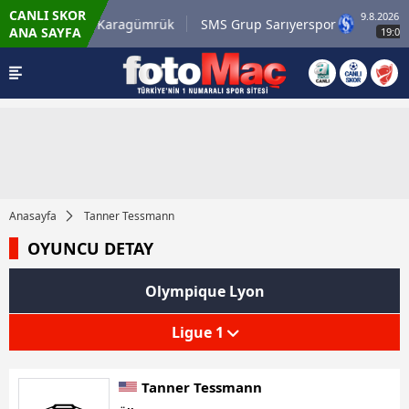
CANLI SKOR
9.8.2026 - Pa
Misirli.com.tr Karagümrük
SMS Grup Sarıyerspor
ANA SAYFA
19:00
Anasayfa
Tanner Tessmann
OYUNCU DETAY
Olympique Lyon
Ligue 1
Tanner Tessmann