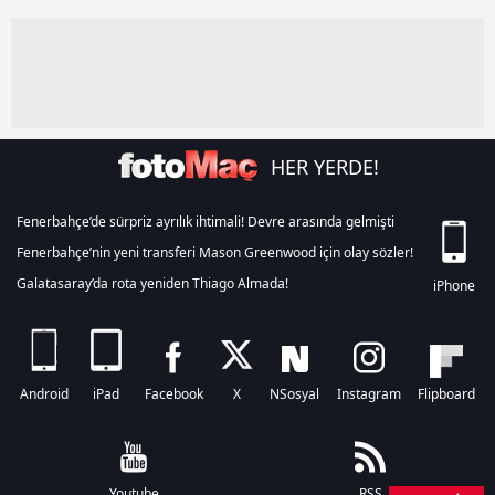
Çerezlere ilişkin tercihlerinizi aşağıda yer alan panel
vasıtasıyla belirleyebilirsiniz. Çerezlere ilişkin detaylı bilgi
için Ayarlar butonuna tıklayabilir,
Çerez Bilgilendirme
Metnimizi
ziyaret edebilirsiniz.
6698 sayılı Kişisel Verilerin Korunması Kanunu uyarınca
hazırlanmış Aydınlatma Metnimizi okumak ve sitemizde
HER YERDE!
ilgili mevzuata uygun olarak kullanılan çerezlerle ilgili bilgi
almak için lütfen
tıklayınız
.
Fenerbahçe’de sürpriz ayrılık ihtimali! Devre arasında gelmişti
Fenerbahçe’nin yeni transferi Mason Greenwood için olay sözler!
Galatasaray’da rota yeniden Thiago Almada!
iPhone
Android
iPad
Facebook
X
NSosyal
Instagram
Flipboard
Youtube
RSS