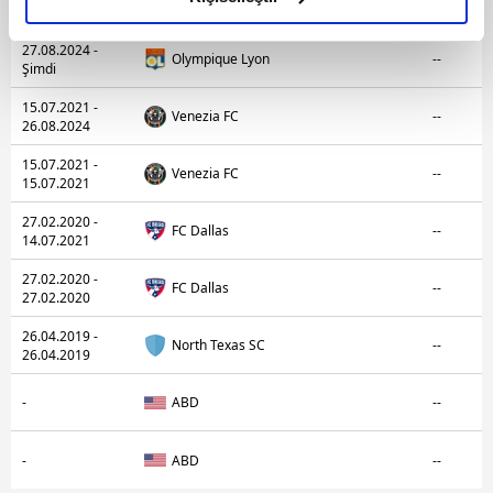
Olympique Lyon
--
27.08.2024
elimizden gelen çabayı gösterdiğimizi ve bu noktada,
reklamların maliyetlerimizi karşılamak noktasında tek gelir
27.08.2024 -
Olympique Lyon
--
Şimdi
kalemimiz olduğunu sizlere hatırlatmak isteriz.
15.07.2021 -
Venezia FC
--
26.08.2024
Her halükârda, kullanıcılar, bu çerezlere izin vermedikleri
takdirde, kullanıcılara hedefli reklamlar
15.07.2021 -
Venezia FC
--
gösterilmeyecektir."
15.07.2021
27.02.2020 -
FC Dallas
--
Sizlere daha iyi bir hizmet sunabilmek için İnternet
14.07.2021
Sitemizde kendimize ve üçüncü kişilere ait çerezler
27.02.2020 -
kullanılmaktadır. Bu çerezler vasıtasıyla çeşitli kişisel
FC Dallas
--
27.02.2020
verileriniz işlenmekte olup gerekli olan çerezler bilgi
26.04.2019 -
toplumu hizmetlerinin sunulması amacıyla
North Texas SC
--
26.04.2019
kullanılmaktadır. Diğer çerezler, sitemizin daha işlevsel
kılınması ve kişiselleştirilmesi ve sizlere yönelik
-
ABD
--
reklam/pazarlama faaliyetlerinin yapılması, amaçlarıyla
sınırlı olarak açık rızanız dahilinde kullanılacaktır.
-
ABD
--