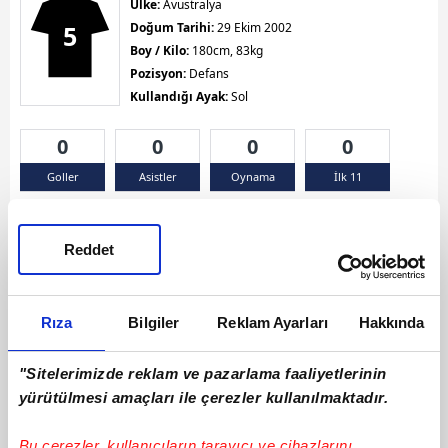
Ülke:
Avustralya
5
Doğum Tarihi:
29 Ekim 2002
Boy / Kilo:
180cm, 83kg
Pozisyon:
Defans
Kullandığı Ayak:
Sol
0
0
0
0
Goller
Asistler
Oynama
İlk 11
Sarı Kart 0
Kırmızı Kart 0
Çift Sarı Kart 0
Reddet
Rıza
Bilgiler
Reklam Ayarları
Hakkında
"Sitelerimizde reklam ve pazarlama faaliyetlerinin
yürütülmesi amaçları ile çerezler kullanılmaktadır.
Bu çerezler, kullanıcıların tarayıcı ve cihazlarını