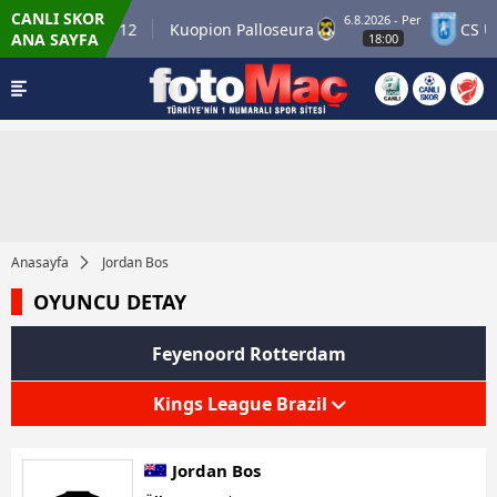
CANLI SKOR
6.8.2026 - Per
Winner Match 12
Kuopion Palloseura
CS Un
ANA SAYFA
18:00
Anasayfa
Jordan Bos
OYUNCU DETAY
Feyenoord Rotterdam
Kings League Brazil
Jordan Bos