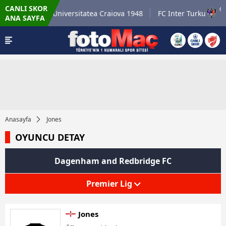
CANLI SKOR
26 - Per
6.8.
CS Universitatea Craiova 1948
FC Inter Turku
ANA SAYFA
:00
Anasayfa
Jones
OYUNCU DETAY
Dagenham and Redbridge FC
Premier Lig
Jones