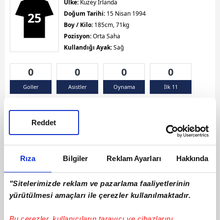
Ülke:
Kuzey İrlanda
25
Doğum Tarihi:
15 Nisan 1994
Boy / Kilo:
185cm, 71kg
Pozisyon:
Orta Saha
Kullandığı Ayak:
Sağ
0
0
0
0
Goller
Asistler
Oynama
İlk 11
Sarı Kart 0
Kırmızı Kart 0
Çift Sarı Kart 0
Reddet
Rıza
Bilgiler
Reklam Ayarları
Hakkında
"Sitelerimizde reklam ve pazarlama faaliyetlerinin
yürütülmesi amaçları ile çerezler kullanılmaktadır.
Bu çerezler, kullanıcıların tarayıcı ve cihazlarını