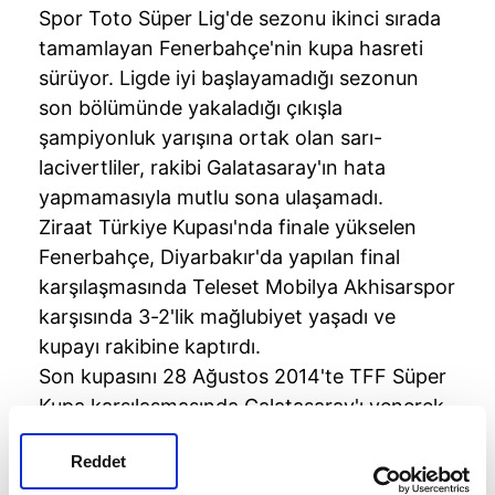
Spor Toto Süper Lig'de sezonu ikinci sırada
tamamlayan Fenerbahçe'nin kupa hasreti
sürüyor. Ligde iyi başlayamadığı sezonun
son bölümünde yakaladığı çıkışla
şampiyonluk yarışına ortak olan sarı-
lacivertliler, rakibi Galatasaray'ın hata
yapmamasıyla mutlu sona ulaşamadı.
Ziraat Türkiye Kupası'nda finale yükselen
Fenerbahçe, Diyarbakır'da yapılan final
karşılaşmasında Teleset Mobilya Akhisarspor
karşısında 3-2'lik mağlubiyet yaşadı ve
kupayı rakibine kaptırdı.
Son kupasını 28 Ağustos 2014'te TFF Süper
Kupa karşılaşmasında Galatasaray'ı yenerek
alan sarı-lacivertli ekip, o tarihten sonra
Reddet
aradan geçen yaklaşık 4 yılda kupa