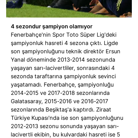
Her halükârda, kullanıcılar, bu çerezlere izin vermedikleri
takdirde, kullanıcılara hedefli reklamlar
gösterilmeyecektir."
4 sezondur şampiyon olamıyor
Sizlere daha iyi bir hizmet sunabilmek için İnternet
Fenerbahçe'nin Spor Toto Süper Lig'deki
Sitemizde kendimize ve üçüncü kişilere ait çerezler
şampiyonluk hasreti 4 sezona çıktı. Ligde
kullanılmaktadır. Bu çerezler vasıtasıyla çeşitli kişisel
son şampiyonluğunu teknik direktör Ersun
verileriniz işlenmekte olup gerekli olan çerezler bilgi
Yanal döneminde 2013-2014 sezonunda
toplumu hizmetlerinin sunulması amacıyla
yaşayan sarı-lacivertliler, sonrasındaki 4
kullanılmaktadır. Diğer çerezler, sitemizin daha işlevsel
kılınması ve kişiselleştirilmesi ve sizlere yönelik
sezonda taraftarına şampiyonluk sevinci
reklam/pazarlama faaliyetlerinin yapılması, amaçlarıyla
yaşatamadı. Fenerbahçe, şampiyonluğu
sınırlı olarak açık rızanız dahilinde kullanılacaktır.
2014-2015 ve 2017-2018 sezonlarında
Galatasaray, 2015-2016 ve 2016-2017
Çerezlere ilişkin tercihlerinizi aşağıda yer alan panel
sezonlarında Beşiktaş'a kaptırdı. Ziraat
vasıtasıyla belirleyebilirsiniz. Çerezlere ilişkin detaylı bilgi
Türkiye Kupası'nda ise son şampiyonluğunu
için Ayarlar butonuna tıklayabilir,
Çerez Bilgilendirme
2012-2013 sezonu sonunda yaşayan sarı-
Metnimizi
ziyaret edebilirsiniz.
lacivertli ekibin, bu kulvardaki hasreti ise 5