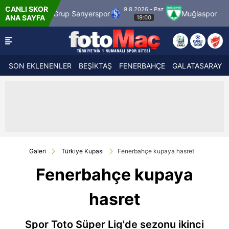
CANLI SKOR
9.8.2026 - Paz
MS Grup Sarıyerspor
Muğlaspor
Vanspor
ANA SAYFA
19:00
SON EKLENENLER
BEŞİKTAŞ
FENERBAHÇE
GALATASARAY
Galeri
Türkiye Kupası
Fenerbahçe kupaya hasret
Fenerbahçe kupaya
hasret
Spor Toto Süper Lig'de sezonu ikinci