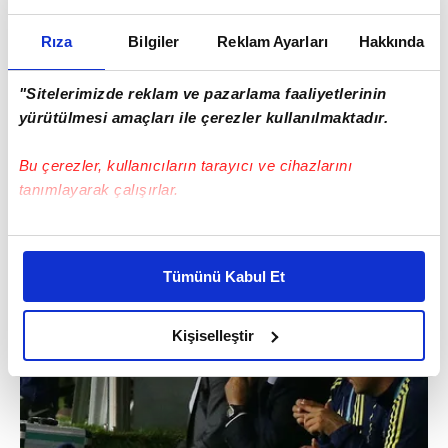
kaldıramadı
Rıza
Bilgiler
Reklam Ayarları
Hakkında
"Sitelerimizde reklam ve pazarlama faaliyetlerinin
yürütülmesi amaçları ile çerezler kullanılmaktadır.
Bu çerezler, kullanıcıların tarayıcı ve cihazlarını
tanımlayarak çalışırlar.
Bu çerezlere izin vermeniz halinde sizlere özel
kişiselleştirilmiş reklamlar sunabilir, sayfalarımızda sizlere
Tümünü Kabul Et
daha iyi reklam deneyimi yaşatabiliriz. Bunu yaparken
amacımızın size daha iyi bir reklam deneyimi sunmak
olduğunu ve sizlere en iyi içerikleri sunabilmek adına
Kişiselleştir
elimizden gelen çabayı gösterdiğimizi ve bu noktada,
reklamların maliyetlerimizi karşılamak noktasında tek gelir
kalemimiz olduğunu sizlere hatırlatmak isteriz.