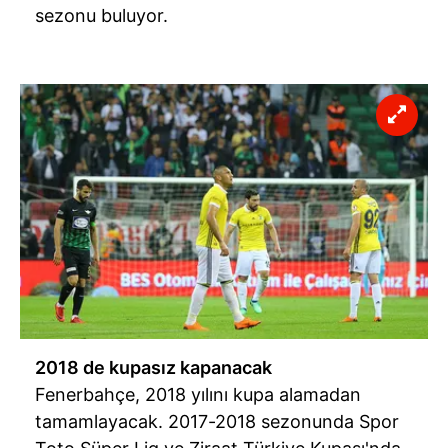
6698 sayılı Kişisel Verilerin Korunması Kanunu uyarınca
sezonu buluyor.
hazırlanmış Aydınlatma Metnimizi okumak ve sitemizde
ilgili mevzuata uygun olarak kullanılan çerezlerle ilgili bilgi
almak için lütfen
tıklayınız
.
2018 de kupasız kapanacak
Fenerbahçe, 2018 yılını kupa alamadan
tamamlayacak. 2017-2018 sezonunda Spor