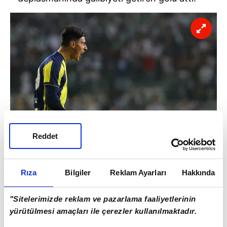
Reddet
Eljif, Fenerbahçe'nin, Atiker Konyaspor
Rıza
Bilgiler
Reklam Ayarları
Hakkında
karşısında zorlandığı maçın ikinci yarısında
forma şansı buldu. 18 yaşındaki futbolcu, 60.
"Sitelerimizde reklam ve pazarlama faaliyetlerinin
dakikada oyuna girdiği mücadelede 7 dakika
yürütülmesi amaçları ile çerezler kullanılmaktadır.
sonra fileleri havalandırmayı başardı.