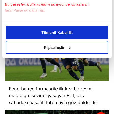
Bu çerezler, kullanıcıların tarayıcı ve cihazlarını
tanımlayarak çalışırlar.
Bu çerezlere izin vermeniz halinde sizlere özel
kişiselleştirilmiş reklamlar sunabilir, sayfalarımızda sizlere
Tümünü Kabul Et
daha iyi reklam deneyimi yaşatabiliriz. Bunu yaparken
amacımızın size daha iyi bir reklam deneyimi sunmak
olduğunu ve sizlere en iyi içerikleri sunabilmek adına
Kişiselleştir
elimizden gelen çabayı gösterdiğimizi ve bu noktada,
reklamların maliyetlerimizi karşılamak noktasında tek gelir
kalemimiz olduğunu sizlere hatırlatmak isteriz.
Her halükârda, kullanıcılar, bu çerezlere izin vermedikleri
takdirde, kullanıcılara hedefli reklamlar
Fenerbahçe forması ile ilk kez bir resmi
gösterilmeyecektir."
maçta gol sevinci yaşayan Eljif, orta
Sizlere daha iyi bir hizmet sunabilmek için İnternet
sahadaki başarılı futboluyla göz doldurdu.
Sitemizde kendimize ve üçüncü kişilere ait çerezler