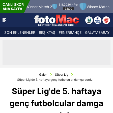
CANLI SKOR
6.8.2026 - Per
inner Match 2
Winner Match 3
Bandırmaspo
ANA SAYFA
22:00
SON EKLENENLER
BEŞİKTAŞ
FENERBAHÇE
GALATASARAY
Galeri
Süper Lig
Süper Lig'de 5. haftaya genç futbolcular damga vurdu!
Süper Lig'de 5. haftaya
genç futbolcular damga