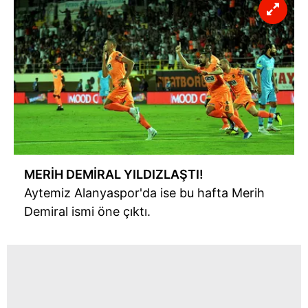
kullanılmaktadır. Bu çerezler vasıtasıyla çeşitli kişisel
verileriniz işlenmekte olup gerekli olan çerezler bilgi
toplumu hizmetlerinin sunulması amacıyla
kullanılmaktadır. Diğer çerezler, sitemizin daha işlevsel
kılınması ve kişiselleştirilmesi ve sizlere yönelik
reklam/pazarlama faaliyetlerinin yapılması, amaçlarıyla
sınırlı olarak açık rızanız dahilinde kullanılacaktır.
Çerezlere ilişkin tercihlerinizi aşağıda yer alan panel
vasıtasıyla belirleyebilirsiniz. Çerezlere ilişkin detaylı bilgi
için Ayarlar butonuna tıklayabilir,
Çerez Bilgilendirme
MERİH DEMİRAL YILDIZLAŞTI!
Metnimizi
ziyaret edebilirsiniz.
Aytemiz Alanyaspor'da ise bu hafta Merih
Demiral ismi öne çıktı.
6698 sayılı Kişisel Verilerin Korunması Kanunu uyarınca
hazırlanmış Aydınlatma Metnimizi okumak ve sitemizde
ilgili mevzuata uygun olarak kullanılan çerezlerle ilgili bilgi
almak için lütfen
tıklayınız
.